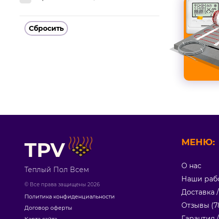
Сбросить
МЕНЮ:
TPV
О нас
Теплый Пол Всем
Наши раб
© Все права защищены 2026
Доставка 
Политика конфиденциальности
Отзывы (7
Договор оферты
Гарантия 