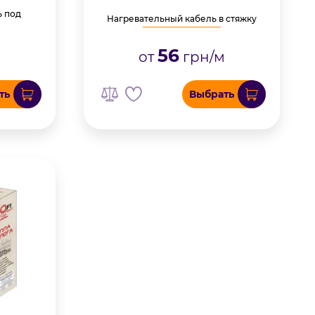
ь под
Нагревательный кабель в стяжку
56
от
грн/м
м
ть
Выбрать