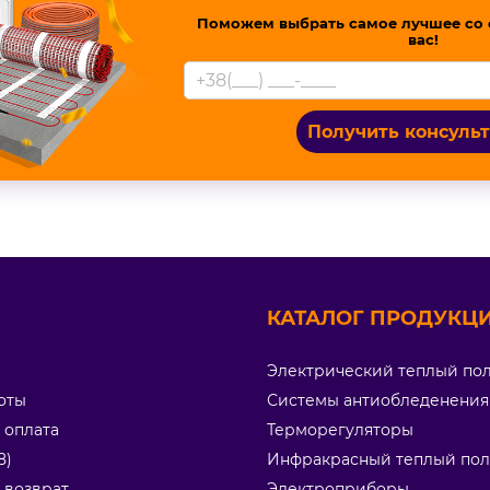
Поможем выбрать самое лучшее со 
вас!
Получить консуль
КАТАЛОГ ПРОДУКЦИ
Электрический теплый по
оты
Системы антиобледенения
/ оплата
Терморегуляторы
8)
Инфракрасный теплый пол
/ возврат
Электроприборы