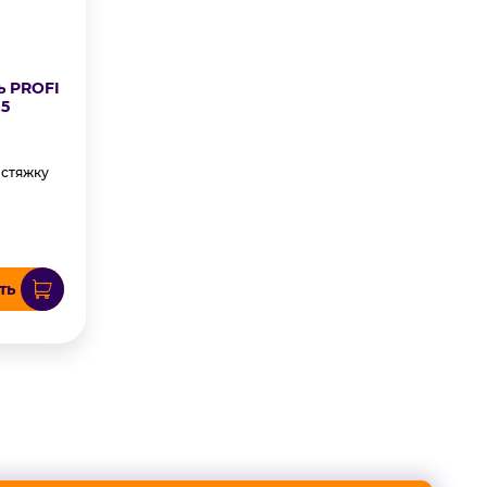
ь PROFI
,5
 стяжку
м
ть