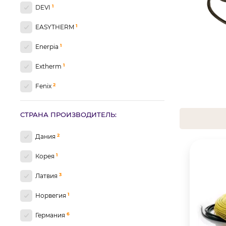
1
DEVI
1
EASYTHERM
1
Enerpia
1
Extherm
2
Fenix
1
FLEX
СТРАНА ПРОИЗВОДИТЕЛЬ:
2
Hemstedt
2
Дания
2
In-Therm
1
Корея
1
Nexans
3
Латвия
1
OK-hot
1
Норвегия
2
PROFI THERM
6
Германия
1
RYXON