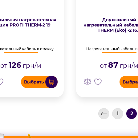
ильная нагревательная
Двухжильный
ция PROFI THERM-2 19
нагревательный кабел
THERM (Eko) -2 16
вательный кабель в стяжку
Нагревательный кабель в
126
87
от
грн/м
от
грн/
Выбрать
Выбра
1
2