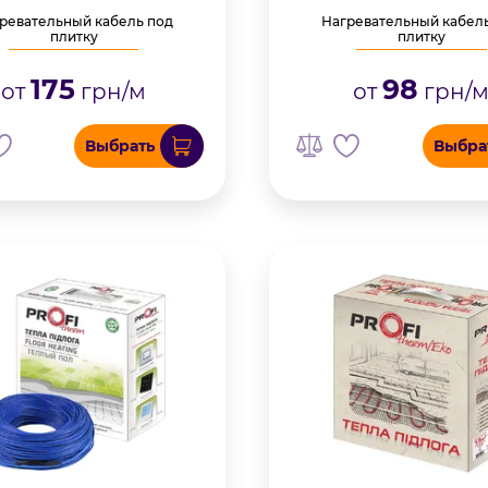
ревательный кабель под
Нагревательный кабел
плитку
плитку
175
98
от
грн/м
от
грн/
Выбрать
Выбра