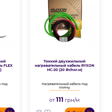
ный
Тонкий двухжильный
ь FLEX
нагревательный кабель RYXON
)
HC-20 (20 Вт/пог.м)
ь под
Нагревательный кабель под
плитку
111
м
от
грн/м