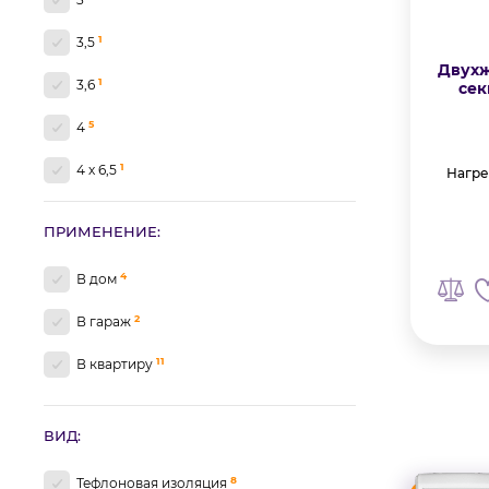
3
1
3,5
Двухж
1
3,6
сек
5
4
1
4 х 6,5
Нагре
2
4,2
ПРИМЕНЕНИЕ:
4
5
4
В дом
3
7
2
В гараж
2
8
11
В квартиру
ВИД:
8
Тефлоновая изоляция