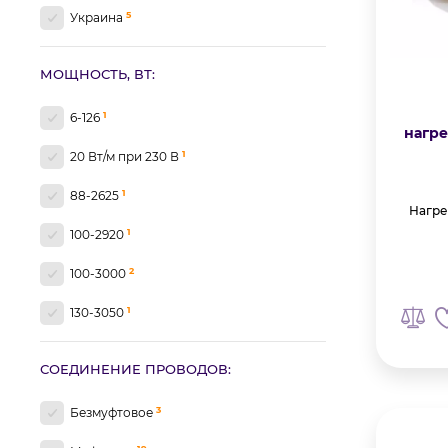
5
Украина
1
Shtoller
4
Чехия
2
МОЩНОСТЬ, ВТ:
Term
1
Veria
1
6-126
нагре
1
Woks
1
20 Вт/м при 230 В
1
88-2625
Нагре
1
100-2920
2
100-3000
1
130-3050
1
135-2250
СОЕДИНЕНИЕ ПРОВОДОВ:
1
144-2430
3
Безмуфтовое
1
150-3350