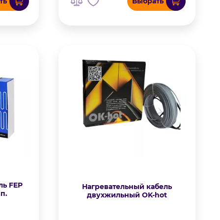
ть
Выбрать
ль FEP
Нагревательный кабель
п.
двухжильный OK-hot