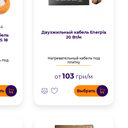
ей
Двухжильный кабель Enerpia
бель
20 Вт/м
 18
Нагревательный кабель под
ь под
плитку
103
от
грн/м
м
ть
Выбрать