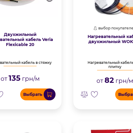
выбор покупател
Двухжильный
Нагревательный ка
вательный кабель Veria
двухжильный WOKS
Flexicable 20
вательный кабель в стяжку
Нагревательный кабел
плитку
135
от
грн/м
82
от
грн/
Выбрать
Выбра