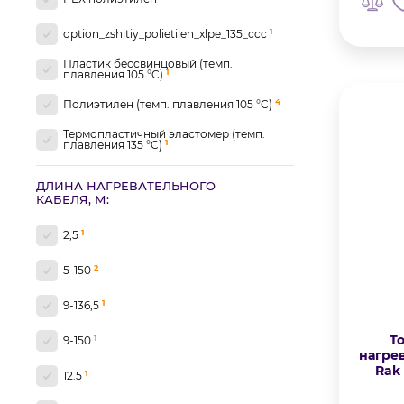
1
option_zshitiy_polietilen_xlpe_135_ccc
Пластик бессвинцовый (темп.
1
плавления 105 °C)
4
Полиэтилен (темп. плавления 105 °C)
Термопластичный эластомер (темп.
1
плавления 135 °C)
3
Тефлон (темп. плавления 200 °C)
ДЛИНА НАГРЕВАТЕЛЬНОГО
КАБЕЛЯ, М:
1
Тефлон (темп. плавления 260 °C)
1
2,5
1
Тефлон FEP
2
5-150
2
Фторопласт (темп. плавления 250 °C)
1
9-136,5
2
option_ftoroplast_teflon
Т
1
9-150
2
option_ftoroplast_fep_teflon
нагре
Rak 
1
12.5
1
Фторполимер ( темп. плавления 250 °C)