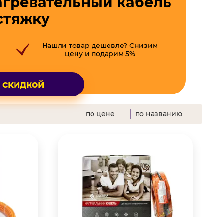
агревательный кабель
стяжку
Нашли товар дешевле? Снизим
цену и подарим 5%
о скидкой
по цене
по названию