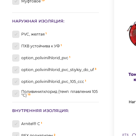
19
Муфтовое
1
160-2600
2
170-2790
НАРУЖНАЯ ИЗОЛЯЦИЯ:
1
180-2730
1
PVC, желтая
1
200-2800
1
ПХВ устойчива к УФ
4
200-3000
1
option_polivinilhlorid_pvc
1
200-3300
3
option_polivinilhlorid_pvc_stiykiy_do_uf
То
1
210-3000
к
1
option_polivinilhlorid_pvc_105_ccc
1
300-2790
Поливинилхлорид (темп. плавления 105
15
°C)
Наг
ВНУТРЕННЯЯ ИЗОЛЯЦИЯ:
1
Arnitel® С
2
PEX полиэтилен