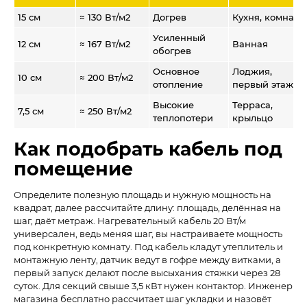
15 см
≈ 130 Вт/м2
Догрев
Кухня, комната
Усиленный
12 см
≈ 167 Вт/м2
Ванная
обогрев
Основное
Лоджия,
10 см
≈ 200 Вт/м2
отопление
первый этаж
Высокие
Терраса,
7,5 см
≈ 250 Вт/м2
теплопотери
крыльцо
Как подобрать кабель под
помещение
Определите полезную площадь и нужную мощность на
квадрат, далее рассчитайте длину: площадь, делённая на
шаг, даёт метраж. Нагревательный кабель 20 Вт/м
универсален, ведь меняя шаг, вы настраиваете мощность
под конкретную комнату. Под кабель кладут утеплитель и
монтажную ленту, датчик ведут в гофре между витками, а
первый запуск делают после высыхания стяжки через 28
суток. Для секций свыше 3,5 кВт нужен контактор. Инженер
магазина бесплатно рассчитает шаг укладки и назовёт