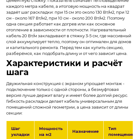
цементную стяжку. Показатель означает тепловыделение
каждого метра кабеля, а итоговую мощность на квадрат
задаёт шаг раскладки: при 15 см это около 130 Вт/м2, при 12
см - около 167 Вт/м2, при 10 см - около 200 Вт/м2. Поэтому
одна секция работает как догрев или как основное
отопление в зависимости от плотности. Нагревательный
кабель 20 Вт/м закладывают в стяжку 3-5 см, где массивный
слой аккумулирует тепло, поэтому он оптимален для домов
и капитального ремонта. Перед тем как купить секцию,
разберёмся, как подобрать длину и от чего зависит цена.
Характеристики и расчёт
шага
Двужильная конструкция с экраном упрощает монтаж -
подключение только с одной стороны, а безмуфтовая
версия лучше держит влагу и имеет более долгий ресурс.
Гибкость раскладки делает кабель универсальным для
помещений сложной геометрии, а цена зависит от длины
секции:
Шаг
Мощность
Тип
Назначение
укладки
на м2
помещения