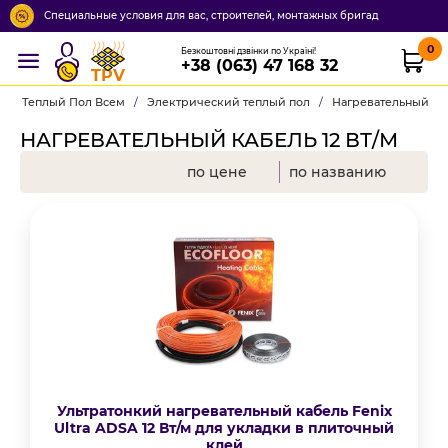
Специальные условия для вас, строителей, монтажных бригад
0
Безкоштовні дзвінки по Україні!
+38 (063) 47 168 32
TPV
Теплый Пол Всем
/
Электрический теплый пол
/
Нагревательный ка
НАГРЕВАТЕЛЬНЫЙ КАБЕЛЬ 12 ВТ/М
по цене
по названию
Ультратонкий нагревательный кабель Fenix
Ultra ADSA 12 Вт/м для укладки в плиточный
клей