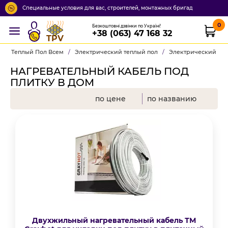
Специальные условия для вас, строителей, монтажных бригад
0
Безкоштовні дзвінки по Україні!
+38 (063) 47 168 32
TPV
Теплый Пол Всем
/
Электрический теплый пол
/
Электрический теп
НАГРЕВАТЕЛЬНЫЙ КАБЕЛЬ ПОД
ПЛИТКУ В ДОМ
по цене
по названию
Двухжильный нагревательный кабель ТМ