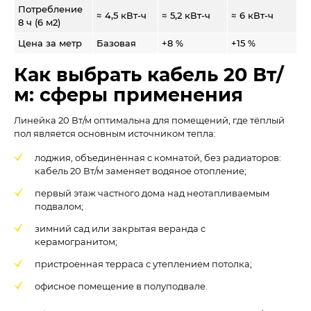
Потребление
≈ 4,5 кВт-ч
≈ 5,2 кВт-ч
≈ 6 кВт-ч
8 ч (6 м2)
Цена за метр
Базовая
+8 %
+15 %
Как выбрать кабель 20 Вт/
м: сферы применения
Линейка 20 Вт/м оптимальна для помещений, где тёплый
пол является основным источником тепла:
лоджия, объединённая с комнатой, без радиаторов:
кабель 20 Вт/м заменяет водяное отопление;
первый этаж частного дома над неотапливаемым
подвалом;
зимний сад или закрытая веранда с
керамогранитом;
пристроенная терраса с утеплением потолка;
офисное помещение в полуподвале.