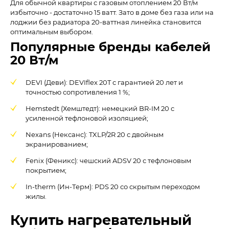
Для обычной квартиры с газовым отоплением 20 Вт/м
избыточно - достаточно 15 ватт. Зато в доме без газа или на
лоджии без радиатора 20-ваттная линейка становится
оптимальным выбором.
Популярные бренды кабелей
20 Вт/м
DEVI (Деви): DEVIflex 20T с гарантией 20 лет и
точностью сопротивления 1 %;
Hemstedt (Хемштедт): немецкий BR-IM 20 с
усиленной тефлоновой изоляцией;
Nexans (Нексанс): TXLP/2R 20 с двойным
экранированием;
Fenix (Феникс): чешский ADSV 20 с тефлоновым
покрытием;
In-therm (Ин-Терм): PDS 20 со скрытым переходом
жилы.
Купить нагревательный