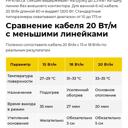
FR-класса. Секция выдерживает нагрузку до 2,5 кВт на одну
линию без внешнего контактора. Для ванной 6 м2 кабель
20 Вт/м длиной 60 м выдаёт 1200 Вт. Стандартные
типоразмеры охватывают диапазон от 10 до 175 м.
Сравнение кабеля 20 Вт/м
с меньшими линейками
Полезно сопоставить кабель 20 Вт/м с 15 и 18 Вт/м по
реальным результатам.
Параметр
15 Вт/м
18 Вт/м
20 Вт/м
Температура
27–29 °C
31–33 °C
33–35 °C
поверхности
Усиленный
Основное
Назначение
Подогрев
обогрев
отопление
Время выхода
35 мин
27 мин
20 мин
в режим
Утепление
Обязательно
Обязательно
Желательно
основания
3 см
5 см