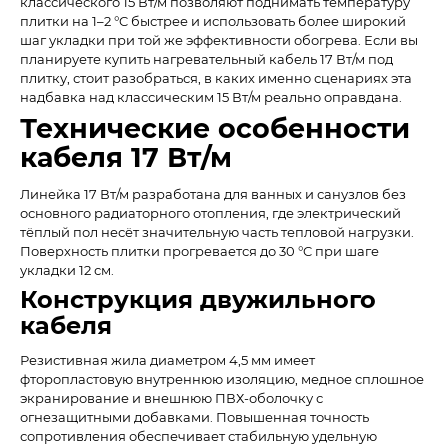
классического 15 Вт/м позволяют поднимать температуру
плитки на 1–2 °C быстрее и использовать более широкий
шаг укладки при той же эффективности обогрева. Если вы
планируете купить нагревательный кабель 17 Вт/м под
плитку, стоит разобраться, в каких именно сценариях эта
надбавка над классическим 15 Вт/м реально оправдана.
Технические особенности
кабеля 17 Вт/м
Линейка 17 Вт/м разработана для ванных и санузлов без
основного радиаторного отопления, где электрический
тёплый пол несёт значительную часть тепловой нагрузки.
Поверхность плитки прогревается до 30 °C при шаге
укладки 12 см.
Конструкция двужильного
кабеля
Резистивная жила диаметром 4,5 мм имеет
фторопластовую внутреннюю изоляцию, медное сплошное
экранирование и внешнюю ПВХ-оболочку с
огнезащитными добавками. Повышенная точность
сопротивления обеспечивает стабильную удельную