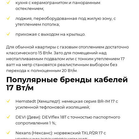
кухня с керамогранитом и панорамным
остеклением;
лоджия, переоборудованная под жилую зону, с
утеплением потолка;
прихожая с выходом на крыльцо.
Для обычной квартиры с газовым отоплением достаточно
классического 15 Вт/м. Зато для помещений над
неотапливаемым подвалом или с тонким утеплением 17
ватт на метр становятся реалистичным выбором без
перехода к полноценным 20 Вт/м.
Популярные бренды кабелей
17 Вт/м
Hemstedt (Хемштедт): немецкая серия BR-IM 17 с
усиленной тефлоновой изоляцией;
DEVI (Деви): DEVIflex 18T с точностью паспортного
сопротивления 1 %;
Nexans (Нексанс): норвежский TXLP/2R 17 с
усиленным экранированием жил;