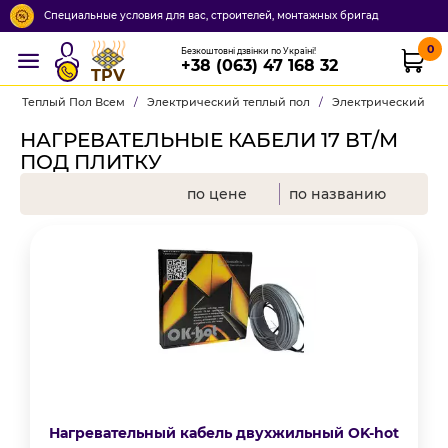
Специальные условия для вас, строителей, монтажных бригад
0
Безкоштовні дзвінки по Україні!
+38 (063) 47 168 32
TPV
Теплый Пол Всем
/
Электрический теплый пол
/
Электрический теп
НАГРЕВАТЕЛЬНЫЕ КАБЕЛИ 17 ВТ/М
ПОД ПЛИТКУ
по цене
по названию
Нагревательный кабель двухжильный OK-hot