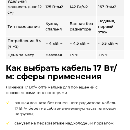
Удельная
мощность (шаг 12
125 Вт/м2
142 Вт/м2
167 Вт/м2
см)
Лоджия,
Кухня,
Ванная без
Тип помещения
первый
спальня
радиатора
этаж
Потребление 8 ч
≈ 4 кВт-ч
≈ 4,5 кВт-ч
≈ 5,3 кВт-ч
(4 м2)
Цена за метр
Базовая
+5 %
+15 %
Как выбрать кабель 17 Вт/
м: сферы применения
Линейка 17 Вт/м оптимальна для помещений с
повышенными теплопотерями:
ванная комната без панельного радиатора: кабель
17 Вт/м берёт на себя значительную часть тепловой
нагрузки;
санузел на первом этаже над холодным подвалом;