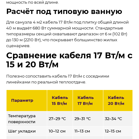
мощность по всей длине.
Расчёт под типовую ванную
Для санузла 4 м2 кабель 17 Вт/м под плитку общей длиной
40 м выдаёт 680 Вт суммарной мощности. Стандартные
типоразмеры секций охватывают диапазон от 6 м (102 Вт)
до 130 м (2210 Вт), что покрывает большинство жилых
сценариев.
Сравнение кабеля 17 Вт/м с
15 и 20 Вт/м
Полезно сопоставить кабель 17 Вт/м с соседними
линейками по реальной теплоотдаче.
Кабель
Кабель
Кабель
Параметр
15 Вт/м
17 Вт/м
20 Вт/м
Температура
27–29 °C
29–31 °C
32–34 °C
поверхности
Шаг укладки
10–12 см
11–13 см
12–15 см