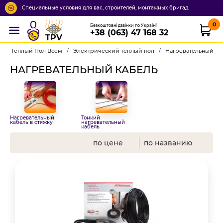
Специальные условия для вас, строителей, монтажных бригад
0
Безкоштовні дзвінки по Україні!
+38 (063) 47 168 32
TPV
Теплый Пол Всем
/
Электрический теплый пол
/
Нагревательный ка
НАГРЕВАТЕЛЬНЫЙ КАБЕЛЬ
Нагревательный
Тонкий
кабель в стяжку
нагревательный
кабель
по цене
по названию