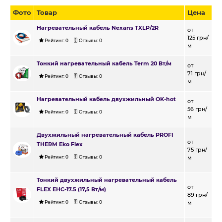
Фото
Товар
Цена
Нагревательный кабель Nexans TXLP/2R
от
125
грн/
Рейтинг:
0
Отзывы:
0
м
Тонкий нагревательный кабель Term 20 Вт/м
от
71
грн/
Рейтинг:
0
Отзывы:
0
м
Нагревательный кабель двухжильный OK-hot
от
56
грн/
Рейтинг:
0
Отзывы:
0
м
Двухжильный нагревательный кабель PROFI
от
THERM Eko Flex
75
грн/
Рейтинг:
0
Отзывы:
0
м
Тонкий двухжильный нагревательный кабель
от
FLEX EHC-17.5 (17,5 Вт/м)
89
грн/
Рейтинг:
0
Отзывы:
0
м