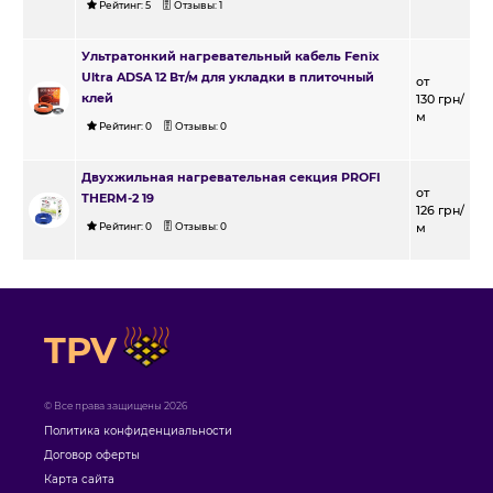
Рейтинг:
5
Отзывы:
1
Ультратонкий нагревательный кабель Fenix
Ultra ADSA 12 Вт/м для укладки в плиточный
от
клей
130
грн/
м
Рейтинг:
0
Отзывы:
0
Двухжильная нагревательная секция PROFI
от
THERM-2 19
126
грн/
Рейтинг:
0
Отзывы:
0
м
TPV
© Все права защищены 2026
Политика конфиденциальности
Договор оферты
Карта сайта