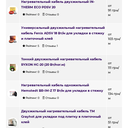
Нагревательный кабель двухжильный IN-
от
THERM ECO PDSV 20
91
грн/
Рейтинг:
0
Отзывы:
0
м
Универсальный двухжильный нагревательный
кабель Fenix ADSV 18 Вт/м для укладки в стяжку
от
и плиточный клей
103
грн/
м
Рейтинг:
5
Отзывы:
1
Тонкий двухжильный нагревательный кабель
от
RYXON HC-20 (20 Вт/пог.м)
111
грн/
Рейтинг:
0
Отзывы:
0
м
Нагревательный кабель одножильный
от
Hemstedt BR-IM-Z 17 Вт/м для укладки в стяжку
134
грн/
Рейтинг:
0
Отзывы:
0
м
Двухжильный нагревательный кабель ТМ
Grayhot для укладки под плитку в плиточный
от
клей
51
грн/
м