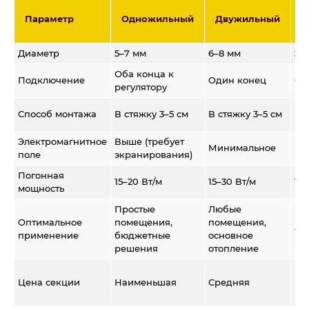
Т
Параметр
Одножильный
Двужильный
к
Диаметр
5–7 мм
6–8 мм
3–
Оба конца к
Подключение
Один конец
Од
регулятору
В 
Способ монтажа
В стяжку 3–5 см
В стяжку 3–5 см
кл
Электромагнитное
Выше (требует
Минимальное
Ми
поле
экранирования)
Погонная
15–20 Вт/м
15–30 Вт/м
10–
мощность
Простые
Любые
Ре
Оптимальное
помещения,
помещения,
ст
применение
бюджетные
основное
пл
решения
отопление
Вы
Цена секции
Наименьшая
Средняя
(м
ша