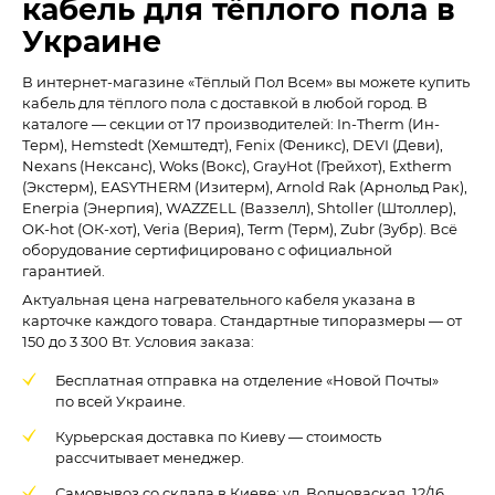
кабель для тёплого пола в
Украине
В интернет-магазине «Тёплый Пол Всем» вы можете купить
кабель для тёплого пола с доставкой в любой город. В
каталоге — секции от 17 производителей: In-Therm (Ин-
Терм), Hemstedt (Хемштедт), Fenix (Феникс), DEVI (Деви),
Nexans (Нексанс), Woks (Вокс), GrayHot (Грейхот), Extherm
(Экстерм), EASYTHERM (Изитерм), Arnold Rak (Арнольд Рак),
Enerpia (Энерпия), WAZZELL (Ваззелл), Shtoller (Штоллер),
OK-hot (ОК-хот), Veria (Верия), Term (Терм), Zubr (Зубр). Всё
оборудование сертифицировано с официальной
гарантией.
Актуальная цена нагревательного кабеля указана в
карточке каждого товара. Стандартные типоразмеры — от
150 до 3 300 Вт. Условия заказа:
Бесплатная отправка на отделение «Новой Почты»
по всей Украине.
Курьерская доставка по Киеву — стоимость
рассчитывает менеджер.
Самовывоз со склада в Киеве: ул. Волноваская, 12/16.