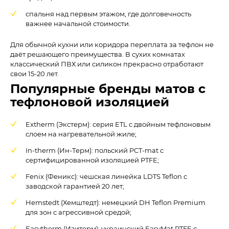
спальня над первым этажом, где долговечность
важнее начальной стоимости.
Для обычной кухни или коридора переплата за тефлон не
даёт решающего преимущества. В сухих комнатах
классический ПВХ или силикон прекрасно отработают
свои 15-20 лет.
Популярные бренды матов с
тефлоновой изоляцией
Extherm (Экстерм): серия ETL с двойным тефлоновым
слоем на нагревательной жиле;
In-therm (Ин-Терм): польский PCT-mat с
сертифицированной изоляцией PTFE;
Fenix (Феникс): чешская линейка LDTS Teflon с
заводской гарантией 20 лет;
Hemstedt (Хемштедт): немецкий DH Teflon Premium
для зон с агрессивной средой;
Easytherm (Изитерм): украинский EasyMat PTFE с