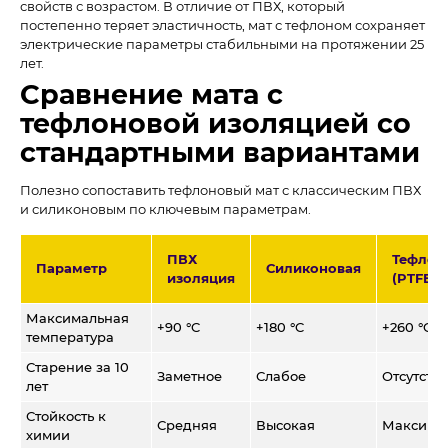
свойств с возрастом. В отличие от ПВХ, который
постепенно теряет эластичность, мат с тефлоном сохраняет
электрические параметры стабильными на протяжении 25
лет.
Сравнение мата с
тефлоновой изоляцией со
стандартными вариантами
Полезно сопоставить тефлоновый мат с классическим ПВХ
и силиконовым по ключевым параметрам.
ПВХ
Тефлон
Параметр
Силиконовая
изоляция
(PTFE)
Максимальная
+90 °C
+180 °C
+260 °C
температура
Старение за 10
Заметное
Слабое
Отсутству
лет
Стойкость к
Средняя
Высокая
Максима
химии