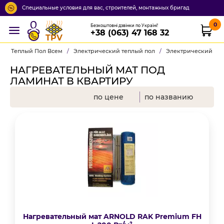
Специальные условия для вас, строителей, монтажных бригад
0
Безкоштовні дзвінки по Україні!
+38 (063) 47 168 32
TPV
Теплый Пол Всем
/
Электрический теплый пол
/
Электрический теп
НАГРЕВАТЕЛЬНЫЙ МАТ ПОД
ЛАМИНАТ В КВАРТИРУ
по цене
по названию
Нагревательный мат ARNOLD RAK Premium FH