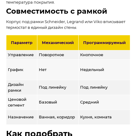
температура покрытия.
Совместимость с рамкой
Корпус под рамки Schneider, Legrand или Viko вписывает
термостат в единый дизайн стены.
Параметр
Механический
Программируемый
Управление
Поворотное
Кнопочное
С
Н
График
Нет
Недельный
+
п
Дизайн
П
Под линейку
Под линейку
рамки
л
Ценовой
Базовый
Средний
В
сегмент
В
Назначение
Ванная, коридор
Кухня, комната
к
Как подобрать