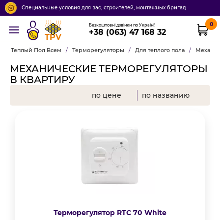
Специальные условия для вас, строителей, монтажных бригад
0
Безкоштовні дзвінки по Україні!
+38 (063) 47 168 32
TPV
Теплый Пол Всем
/
Терморегуляторы
/
Для теплого пола
/
Механи
МЕХАНИЧЕСКИЕ ТЕРМОРЕГУЛЯТОРЫ
В КВАРТИРУ
по цене
по названию
Терморегулятор RTC 70 White