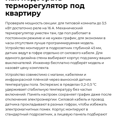
терморегулятор под
квартиру
Проверьте мощность секции: для типовой комнаты до 3,5
кВт достаточно реле на 16 А. Механический
терморегулятор уместен там, где пол работает в
постоянном режиме и не нужен график; для экономии в
часы отсутствия лучше программируемая модель.
Устройство монтируют в подрозетник глубиной 45 мм,
датчик ведут в гофре отдельно от силового кабеля. Для
единого дизайна стены выбирают корпус под рамку ваших
выключателей. Инженер бесплатно подберёт модель и
назовёт цену комплекта.
Устройство совместимо с матами, кабелями и
инфракрасной плёнкой через выносной датчик
температуры пола. Гистерезис в пределах 0,2-0,5 °C
удерживает стабильную температуру без частых
включений. Память настроек сохраняет график даже после
отключения электроэнергии. Силовой кабель и провод
датчика прокладывают в разных гофрах, чтобы избежать
электромагнитных помех. Корпус монтируют в
стандартный подрозетник, а лицевую панель подбирают