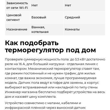
Зависимость
Нет
Нет
Е
от сети Wi-Fi
Ценовой
Базовый
Средний
В
сегмент
Ванная,
Назначение
Комнаты
В
котельная
Как подобрать
терморегулятор под дом
Проверьте суммарную мощность пола: до 3,5 кВт достаточно
реле на 16 А, для большей нагрузки - отдельная линия с
контактором. Механический терморегулятор ставят там,
где режим постоянный и не нужен график; для жилых
комнат, где важна экономия, лучше программируемая
модель. Датчик пола ведут в гофре для замены, а корпус
выбирают встраиваемый или накладной по типу стены.
Инженер магазина бесплатно подберёт устройства на весь
дом и назовёт цену комплекта.
Устройство совместимо с матами, кабелями и
инфракрасной плёнкой через выносной датчик