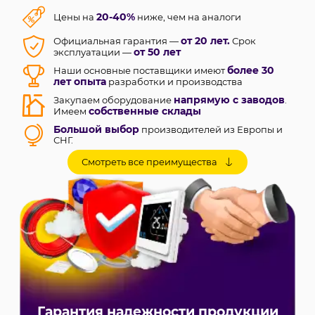
20-40%
Цены на
ниже, чем на аналоги
от 20 лет.
Официальная гарантия —
Срок
от 50 лет
эксплуатации —
более 30
Наши основные поставщики имеют
лет опыта
разработки и производства
напрямую с заводов
Закупаем оборудование
.
собственные склады
Имеем
Большой выбор
производителей из Европы и
СНГ.
сертификаты
Продукция получила
соответствия
Смотреть все преимущества
европейским стандартам. Она продается в более
65 странах мира
чем
, в том числе Европе и США
Более 8 лет
продаем оборудование для теплого
пола и проектируем системы на его основе.
Предложим решение под любое напольное
покрытие в бюджетном и премиальном сегменте.
тысячи проданных и
В нашем портфолио —
установленных систем
обогрева жилых и
производственных помещений, снеготаяния и
антиобледенения, обогрева трубопроводов
самые низкие цены.
Предложим
Если нашли
Гарантия надежности продукции
аналогичный товар дешевле — сообщите нам и