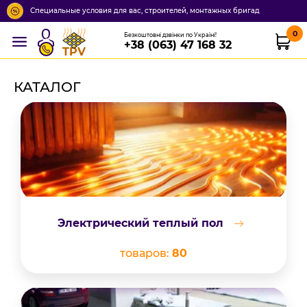
Специальные условия для вас, строителей, монтажных бригад
0
Безкоштовні дзвінки по Україні!
+38 (063) 47 168 32
TPV
КАТАЛОГ
Электрический теплый пол
товаров:
80