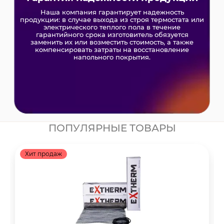
дополнительную скидку 5%
получите на него
Наша компания гарантирует надежность
качественную сервисную
Обеспечиваем
продукции: в случае выхода из строя термостата или
поддержку
всех этапах
наших клиентов на
электрического теплого пола в течение
жизненного цикла оборудования
гарантийного срока изготовитель обязуется
заменить их или возместить стоимость, а также
компенсировать затраты на восстановление
напольного покрытия.
ПОПУЛЯРНЫЕ ТОВАРЫ
Хит продаж