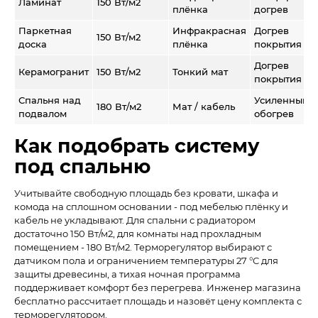
Ламинат
150 Вт/м2
плёнка
догрев
Паркетная
Инфракрасная
Догрев
150 Вт/м2
доска
плёнка
покрытия
Догрев
Керамогранит
150 Вт/м2
Тонкий мат
покрытия
Спальня над
Усиленный
180 Вт/м2
Мат / кабель
подвалом
обогрев
Как подобрать систему
под спальню
Учитывайте свободную площадь без кровати, шкафа и
комода на сплошном основании - под мебелью плёнку и
кабель не укладывают. Для спальни с радиатором
достаточно 150 Вт/м2, для комнаты над прохладным
помещением - 180 Вт/м2. Терморегулятор выбирают с
датчиком пола и ограничением температуры 27 °C для
защиты древесины, а тихая ночная программа
поддерживает комфорт без перегрева. Инженер магазина
бесплатно рассчитает площадь и назовёт цену комплекта с
терморегулятором.