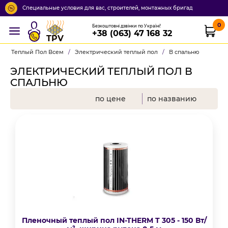
Специальные условия для вас, строителей, монтажных бригад
0
Безкоштовні дзвінки по Україні!
+38 (063) 47 168 32
TPV
Теплый Пол Всем
/
Электрический теплый пол
/
В спальню
ЭЛЕКТРИЧЕСКИЙ ТЕПЛЫЙ ПОЛ В
СПАЛЬНЮ
по цене
по названию
Пленочный теплый пол IN-THERM T 305 - 150 Вт/