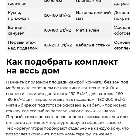
150 Вт/м2
Плёнка / мат
гостиная
догрев
Кухня,
Нагревательный
Догрев
150-160 Вт/м2
прихожая
мат
покрытия
Ванная,
Усиленны
160-180 Вт/м2
Мат в клей
санузел
обогрев
Первый этаж
Основное
180-200 Вт/м2
Кабель в стяжку
над подвалом
отоплени
Как подобрать комплект
на весь дом
Начните с полезной площади каждой комнаты без зон под
мебелью на сплошном основании и сантехникой. Для
спален и гостиных достаточно 150 Вт/м2, для ванных - 160-
180 Вт/м2, для первого этажа над подвалом - 180-200 Вт/м2.
Мат выбирают под готовое основание, кабель - под новую
стяжку, где его гибко раскладывают с нужным шагом.
Первый запуск делают после полного высыхания клея или
стяжки, а датчик температуры ведут в гофре для замены.
Терморегуляторы подбирают отдельно на каждую зону, что
позволяет экономить по ночному тарифу. Инженер