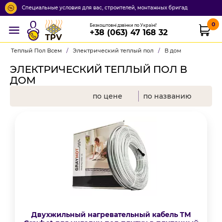
Специальные условия для вас, строителей, монтажных бригад
0
Безкоштовні дзвінки по Україні!
+38 (063) 47 168 32
TPV
Теплый Пол Всем
/
Электрический теплый пол
/
В дом
ЭЛЕКТРИЧЕСКИЙ ТЕПЛЫЙ ПОЛ В
ДОМ
по цене
по названию
Двухжильный нагревательный кабель ТМ