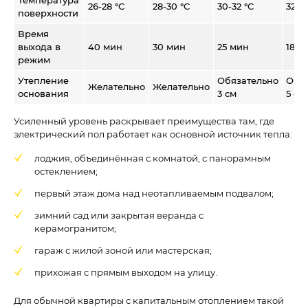
Температура
26-28 °C
28-30 °C
30-32 °C
32-35
поверхности
Время
выхода в
40 мин
30 мин
25 мин
18-2
режим
Утепление
Обязательно
Обя
Желательно
Желательно
основания
3 см
5 см
Усиленный уровень раскрывает преимущества там, где
электрический пол работает как основной источник тепла:
лоджия, объединённая с комнатой, с панорамным
остеклением;
первый этаж дома над неотапливаемым подвалом;
зимний сад или закрытая веранда с
керамогранитом;
гараж с жилой зоной или мастерская;
прихожая с прямым выходом на улицу.
Для обычной квартиры с капитальным отоплением такой