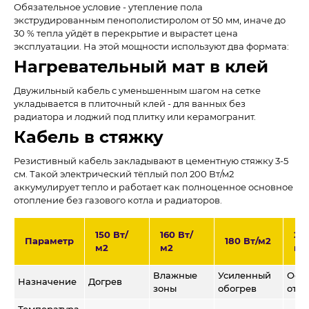
Обязательное условие - утепление пола
экструдированным пенополистиролом от 50 мм, иначе до
30 % тепла уйдёт в перекрытие и вырастет цена
эксплуатации. На этой мощности используют два формата:
Нагревательный мат в клей
Двужильный кабель с уменьшенным шагом на сетке
укладывается в плиточный клей - для ванных без
радиатора и лоджий под плитку или керамогранит.
Кабель в стяжку
Резистивный кабель закладывают в цементную стяжку 3-5
см. Такой электрический тёплый пол 200 Вт/м2
аккумулирует тепло и работает как полноценное основное
отопление без газового котла и радиаторов.
150 Вт/
160 Вт/
20
Параметр
180 Вт/м2
м2
м2
м2
Влажные
Усиленный
Осн
Назначение
Догрев
зоны
обогрев
ото