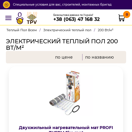
Специальные условия для вас, строителей, монтажных бригад
0
Безкоштовні дзвінки по Україні!
+38 (063) 47 168 32
TPV
Теплый Пол Всем
/
Электрический теплый пол
/
200 Вт/м²
ЭЛЕКТРИЧЕСКИЙ ТЕПЛЫЙ ПОЛ 200
ВТ/М²
по цене
по названию
Двухжильный нагревательный мат PROFI