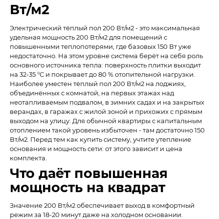
Вт/м2
Электрический тёплый пол 200 Вт/м2 - это максимальная
удельная мощность 200 Вт/м2 для помещений с
повышенными теплопотерями, где базовых 150 Вт уже
недостаточно. На этом уровне система берёт на себя роль
основного источника тепла: поверхность плитки выходит
на 32-35 °C и покрывает до 80 % отопительной нагрузки.
Наиболее уместен тёплый пол 200 Вт/м2 на лоджиях,
объединённых с комнатой, на первых этажах над
неотапливаемым подвалом, в зимних садах и на закрытых
верандах, в гаражах с жилой зоной и прихожих с прямым
выходом на улицу. Для обычной квартиры с капитальным
отоплением такой уровень избыточен - там достаточно 150
Вт/м2. Перед тем как купить систему, учтите утепление
основания и мощность сети: от этого зависит и цена
комплекта.
Что даёт повышенная
мощность на квадрат
Значение 200 Вт/м2 обеспечивает выход в комфортный
режим за 18-20 минут даже на холодном основании.