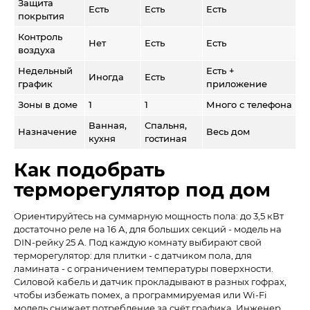
Защита
Есть
Есть
Есть
покрытия
Контроль
Нет
Есть
Есть
воздуха
Недельный
Есть +
Иногда
Есть
график
приложение
Зоны в доме
1
1
Много с телефона
Ванная,
Спальня,
Назначение
Весь дом
кухня
гостиная
Как подобрать
терморегулятор под дом
Ориентируйтесь на суммарную мощность пола: до 3,5 кВт
достаточно реле на 16 А, для больших секций - модель на
DIN-рейку 25 А. Под каждую комнату выбирают свой
терморегулятор: для плитки - с датчиком пола, для
ламината - с ограничением температуры поверхности.
Силовой кабель и датчик прокладывают в разных гофрах,
чтобы избежать помех, а программируемая или Wi-Fi
модель снижает потребление за счёт графика. Инженер