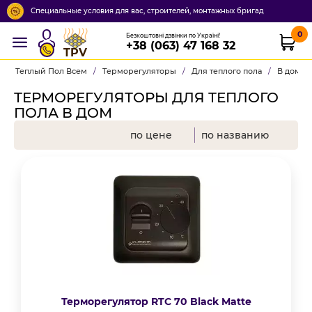
Специальные условия для вас, строителей, монтажных бригад
0
Безкоштовні дзвінки по Україні!
+38 (063) 47 168 32
TPV
Теплый Пол Всем
/
Терморегуляторы
/
Для теплого пола
/
В дом
ТЕРМОРЕГУЛЯТОРЫ ДЛЯ ТЕПЛОГО
ПОЛА В ДОМ
по цене
по названию
Терморегулятор RTC 70 Black Matte