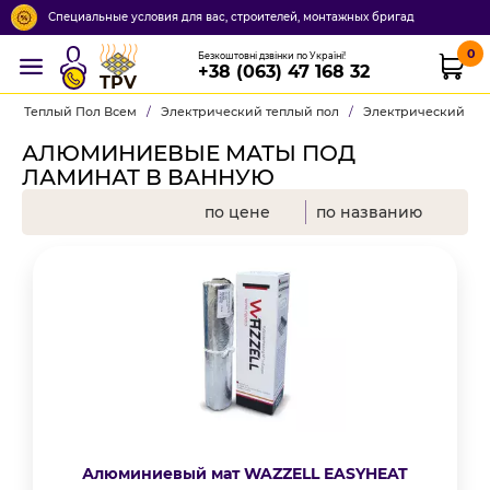
Специальные условия для вас, строителей, монтажных бригад
0
Безкоштовні дзвінки по Україні!
+38 (063) 47 168 32
TPV
Теплый Пол Всем
/
Электрический теплый пол
/
Электрический теп
АЛЮМИНИЕВЫЕ МАТЫ ПОД
ЛАМИНАТ В ВАННУЮ
по цене
по названию
Алюминиевый мат WAZZELL EASYHEAT