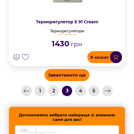
Терморегулятор E 91 Cream
Терморегулятори
1430
грн
В кошик
Завантажити ще
1
2
3
4
5
Допоможемо вибрати найкраще зі знижкою
саме для вас!