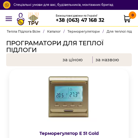
Спеціальні умови для вас, будівельників, монтажних бригад
0
Безкоштовні дзвінки по Україні!
+38 (063) 47 168 32
TPV
Тепла Підлога Всім
/
Каталог
/
Терморегулятори
/
Для теплої підло
ПРОГРАМАТОРИ ДЛЯ ТЕПЛОЇ
ПІДЛОГИ
за ціною
за назвою
Терморегулятор Е 51 Gold