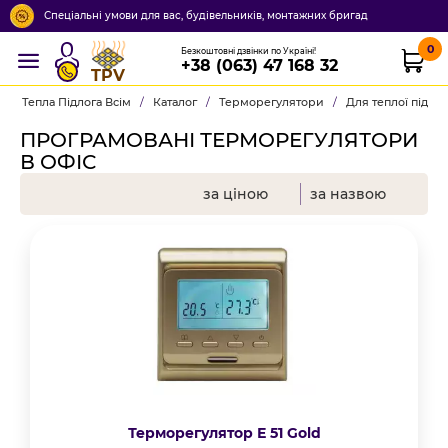
Спеціальні умови для вас, будівельників, монтажних бригад
0
Безкоштовні дзвінки по Україні!
+38 (063) 47 168 32
TPV
Тепла Підлога Всім
/
Каталог
/
Терморегулятори
/
Для теплої підло
ПРОГРАМОВАНІ ТЕРМОРЕГУЛЯТОРИ
В ОФІС
за ціною
за назвою
Терморегулятор Е 51 Gold