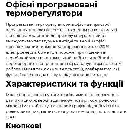
Офісні програмовані
терморегулятори
Програмовані терморегулятори в офіс - це пристрої
керування теплою підлогою з тижневим розкладом, які
прогрівають кабінети до приходу співробітників і
знижують температуру на вихідні та вночі. В офісі
програмований терморегулятор економить до 30 %
електроенергії, бо не гріє порожні приміщення в
неробочий час. Це оптимальний вибір для кабінетів,
переговорних і зон рецепції з передбачуваним графіком
роботи. Перед тим як купити пристрій, розберемося, які
функції важливі для офісу та від чого залежить ціна.
Характеристики та функції
Моделі працюють із матами, кабелями та плівкою через
датчик підлоги; версії з датчиком повітря контролюють
мікроклімат кабінету. Тижневий графік під робочі дні та
режим вихідних дають основну економію, від чого залежить
ціна:
Кнопкові