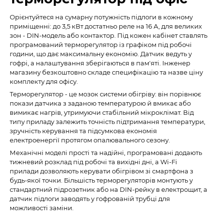
Орієнтуйтеся на сумарну потужність підлоги в кожному
приміщенні: до 3,5 кВт достатньо реле на 16 А, для великих
зон - DIN-модель або контактор. Під кожен кабінет ставлять
програмований терморегулятор із графіком під робочі
години, що дає максимальну економію. Датчик ведуть у
гофрі, а налаштування зберігаються в пам'яті. Інженер
магазину безкоштовно складе специфікацію та назве ціну
комплекту для офісу.
Терморегулятор - це мозок системи обігріву: він порівнює
покази датчика з заданою температурою й вмикає або
вимикає нагрів, утримуючи стабільний мікроклімат. Від
типу приладу залежить точність підтримання температури,
зручність керування та підсумкова економія
електроенергії протягом опалювального сезону.
Механічні моделі прості та надійні, програмовані додають
тижневий розклад під робочі та вихідні дні, а Wi-Fi
прилади дозволяють керувати обігрівом зі смартфона з
будь-якої точки. Більшість терморегуляторів монтують у
стандартний підрозетник або на DIN-рейку в електрощит, а
датчик підлоги заводять у гофрованій трубці для
можливості заміни.