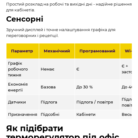
Простий розклад на робочі та вихідні дні - надійне рішення
для кабінетів.
Сенсорні
Зручний дисплей і точне налаштування графіка для
переговорних і рецепції.
Параметр
Механічний
Програмований
Wi-Fi
Графік
Є +
робочого
Немає
Є
застосу
тижня
Економія
Базова
До 30 %
До 40 
енергії
Підлога
Датчики
Підлога
Підлога / повітря
повітря
Призначення
Підсобні
Кабінети
Весь оф
Як підібрати
терморегулятор під офіс