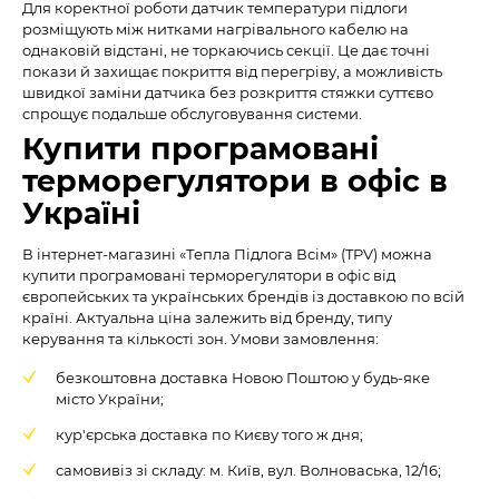
Для коректної роботи датчик температури підлоги
розміщують між нитками нагрівального кабелю на
однаковій відстані, не торкаючись секції. Це дає точні
покази й захищає покриття від перегріву, а можливість
швидкої заміни датчика без розкриття стяжки суттєво
спрощує подальше обслуговування системи.
Купити програмовані
терморегулятори в офіс в
Україні
В інтернет-магазині «Тепла Підлога Всім» (TPV) можна
купити програмовані терморегулятори в офіс від
європейських та українських брендів із доставкою по всій
країні. Актуальна ціна залежить від бренду, типу
керування та кількості зон. Умови замовлення:
безкоштовна доставка Новою Поштою у будь-яке
місто України;
кур'єрська доставка по Києву того ж дня;
самовивіз зі складу: м. Київ, вул. Волноваська, 12/16;