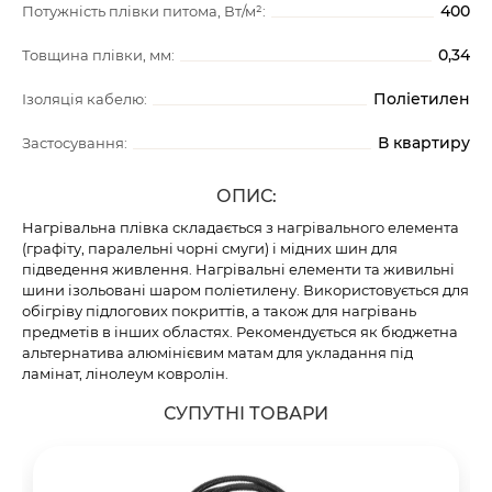
400
Потужність плівки питома, Вт/м²:
0,34
Товщина плівки, мм:
Поліетилен
Ізоляція кабелю:
В квартиру
Застосування:
ОПИС:
Нагрівальна плівка складається з нагрівального елемента
(графіту, паралельні чорні смуги) і мідних шин для
підведення живлення. Нагрівальні елементи та живильні
шини ізольовані шаром поліетилену. Використовується для
обігріву підлогових покриттів, а також для нагрівань
предметів в інших областях. Рекомендується як бюджетна
альтернатива алюмінієвим матам для укладання під
ламінат, лінолеум ковролін.
СУПУТНІ ТОВАРИ