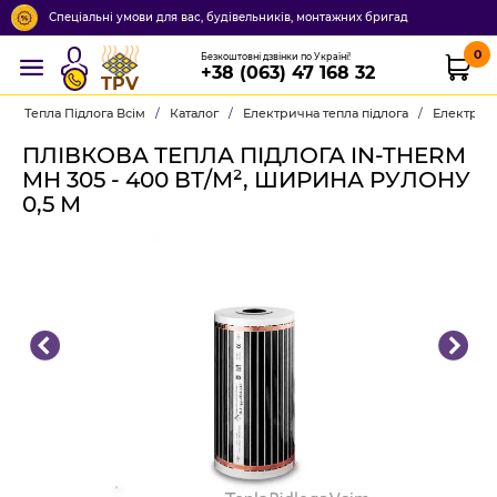
Спеціальні умови для вас, будівельників, монтажних бригад
0
Безкоштовні дзвінки по Україні!
+38 (063) 47 168 32
TPV
Тепла Підлога Всім
/
Каталог
/
Електрична тепла підлога
/
Електричн
ПЛІВКОВА ТЕПЛА ПІДЛОГА IN-THERM
MH 305 - 400 ВТ/М², ШИРИНА РУЛОНУ
0,5 М