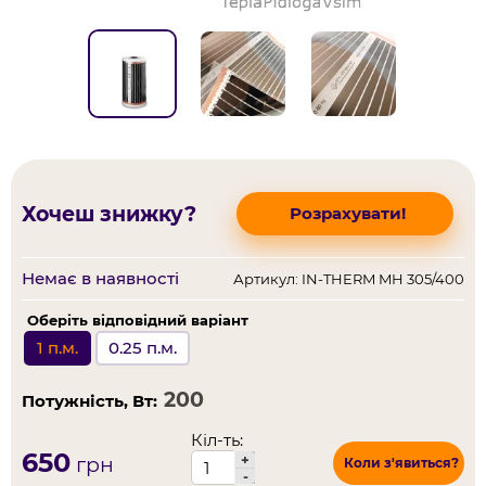
Хочеш знижку?
Розрахувати!
Немає в наявності
Артикул: IN-THERM MH 305/400
Оберіть відповідний варіант
1 п.м.
0.25 п.м.
Потужність, Вт:
Кіл-ть:
650
+
грн
Коли з'явиться?
-