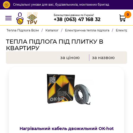
Спеціальні умови для вас, будівельників, монтажних бригад
0
Безкоштовні дзвінки по Україні!
+38 (063) 47 168 32
TPV
Тепла Підлога Всім
/
Каталог
/
Електрична тепла підлога
/
Електричн
ТЕПЛА ПІДЛОГА ПІД ПЛИТКУ В
КВАРТИРУ
за ціною
за назвою
Нагрівальний кабель двожильний OK-hot