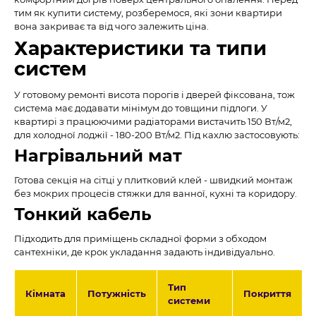
тим як купити систему, розберемося, які зони квартири
вона закриває та від чого залежить ціна.
Характеристики та типи
систем
У готовому ремонті висота порогів і дверей фіксована, тож
система має додавати мінімум до товщини підлоги. У
квартирі з працюючими радіаторами вистачить 150 Вт/м2,
для холодної лоджії - 180-200 Вт/м2. Під кахлю застосовують:
Нагрівальний мат
Готова секція на сітці у плитковий клей - швидкий монтаж
без мокрих процесів стяжки для ванної, кухні та коридору.
Тонкий кабель
Підходить для приміщень складної форми з обходом
сантехніки, де крок укладання задають індивідуально.
Тип
Кімната
Потужність
Покриття
системи