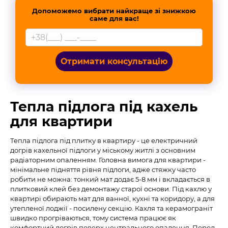
Допоможемо вибрати найкраще зі знижкою
саме для вас!
Отримати консультацію
Тепла підлога під кахель
для квартири
Тепла підлога під плитку в квартиру - це електричний
догрів кахельної підлоги у міському житлі з основним
радіаторним опаленням. Головна вимога для квартири -
мінімальне підняття рівня підлоги, адже стяжку часто
робити не можна: тонкий мат додає 5-8 мм і вкладається в
плитковий клей без демонтажу старої основи. Під кахлю у
квартирі обирають мат для ванної, кухні та коридору, а для
утепленої лоджії - посилену секцію. Кахля та керамограніт
швидко прогріваються, тому система працює як
комфортний догрів поверх центрального опалення. Перед