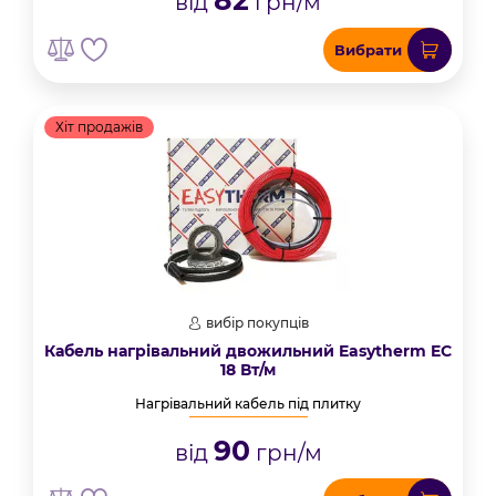
82
від
грн/м
Вибрати
Хіт продажів
вибір покупців
Кабель нагрівальний двожильний Easytherm EC
18 Вт/м
Нагрівальний кабель під плитку
90
від
грн/м