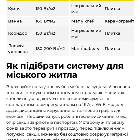
Нагрівальний
Кухня
150 Вт/м2
Плитка
мат
Ванна
160 Вт/м2
Мат у клей
Керамограніт
Нагрівальний
Коридор
150 Вт/м2
Плитка
мат
Лоджія
180-200 Вт/м2
Мат / кабель
Плитка
утеплена
Як підібрати систему для
міського житла
Враховуйте вільну площу без меблів на суцільній основі та
техніки - під кухонним гарнітуром і пральною машиною
кабель не укладають. Усі тонкі системи сумісні зі
стандартним терморегулятором на 16 А, а Wi-Fi модель
додає дистанційне керування та тижневий графік для
економії. Перший запуск роблять після висихання клею,
опір секції звіряють із паспортом. У старому житловому
фонді варто перевірити проводку перед підключенням
потужної секції. Інженер безкоштовно розрахує метраж і
назве ціну комплекту під ваше планування.