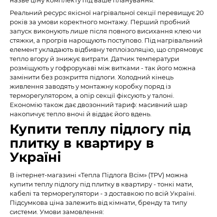
Реальний ресурс якісної нагрівальної секції перевищує 20
років за умови коректного монтажу. Перший пробний
запуск виконують лише після повного висихання клею чи
стяжки, а прогрів нарощують поступово. Під нагрівальний
елемент укладають відбивну теплоізоляцію, що спрямовує
тепло вгору й знижує витрати. Датчик температури
розміщують у гофрорукаві між витками - так його можна
замінити без розкриття підлоги. Холодний кінець
живлення заводять у монтажну коробку поряд із
терморегулятором, а опір секції фіксують у талоні.
Економію також дає двозонний тариф: масивний шар
накопичує тепло вночі й віддає його вдень.
Купити теплу підлогу під
плитку в квартиру в
Україні
В інтернет-магазині «Тепла Підлога Всім» (TPV) можна
купити теплу підлогу під плитку в квартиру - тонкі мати,
кабелі та терморегулятори - з доставкою по всій Україні.
Підсумкова ціна залежить від кімнати, бренду та типу
системи. Умови замовлення: