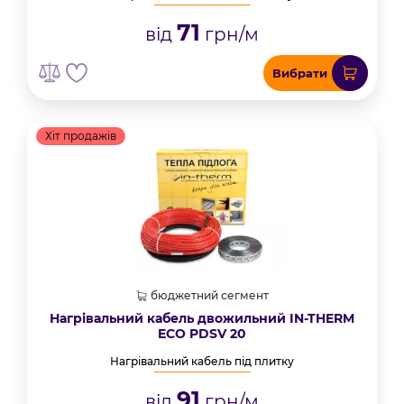
71
від
грн/м
Вибрати
Хіт продажів
бюджетний сегмент
Нагрівальний кабель двожильний IN-THERM
ECO PDSV 20
Нагрівальний кабель під плитку
91
від
грн/м