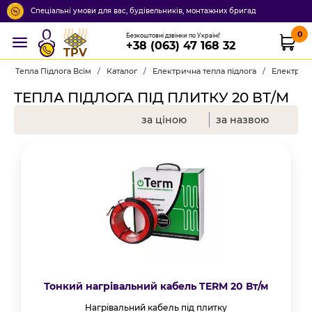
Спеціальні умови для вас, будівельників, монтажних бригад
0
Безкоштовні дзвінки по Україні!
+38 (063) 47 168 32
TPV
Тепла Підлога Всім
/
Каталог
/
Електрична тепла підлога
/
Електричн
ТЕПЛА ПІДЛОГА ПІД ПЛИТКУ 20 ВТ/М
за ціною
за назвою
Тонкий нагрівальний кабель TERM 20 Вт/м
Нагрівальний кабель під плитку