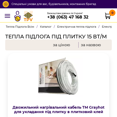
Спеціальні умови для вас, будівельників, монтажних бригад
0
Безкоштовні дзвінки по Україні!
+38 (063) 47 168 32
TPV
Тепла Підлога Всім
/
Каталог
/
Електрична тепла підлога
/
Електричн
ТЕПЛА ПІДЛОГА ПІД ПЛИТКУ 15 ВТ/М
за ціною
за назвою
Двожильний нагрівальний кабель ТМ Grayhot
для укладання під плитку в плитковий клей