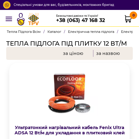
Спеціальні умови для вас, будівельників, монтажних бригад
0
Безкоштовні дзвінки по Україні!
+38 (063) 47 168 32
TPV
Тепла Підлога Всім
/
Каталог
/
Електрична тепла підлога
/
Електричн
ТЕПЛА ПІДЛОГА ПІД ПЛИТКУ 12 ВТ/М
за ціною
за назвою
Ультратонкий нагрівальний кабель Fenix Ultra
ADSA 12 Вт/м для укладання в плитковий клей