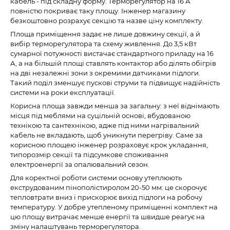
кабель - під складну форму. Терморегулятор на 16 А
повністю покриває таку площу. Інженер магазину
безкоштовно розрахує секцію та назве ціну комплекту.
Площа приміщення задає не лише довжину секції, а й
вибір терморегулятора та схему живлення. До 3,5 кВт
сумарної потужності вистачає стандартного приладу на 16
А, а на більшій площі ставлять контактор або ділять обігрів
на дві незалежні зони з окремими датчиками підлоги.
Такий поділ зменшує пускові струми та підвищує надійність
системи на роки експлуатації.
Корисна площа завжди менша за загальну: з неї віднімають
місця під меблями на суцільній основі, вбудованою
технікою та сантехнікою, адже під ними нагрівальний
кабель не вкладають, щоб уникнути перегріву. Саме за
корисною площею інженер розраховує крок укладання,
типорозмір секції та підсумкове споживання
електроенергії за опалювальний сезон.
Для коректної роботи системи основу утеплюють
екструдованим пінополістиролом 20-50 мм: це скорочує
тепловтрати вниз і прискорює вихід підлоги на робочу
температуру. У добре утепленому приміщенні комплект на
цю площу витрачає менше енергії та швидше реагує на
зміну налаштувань терморегулятора.