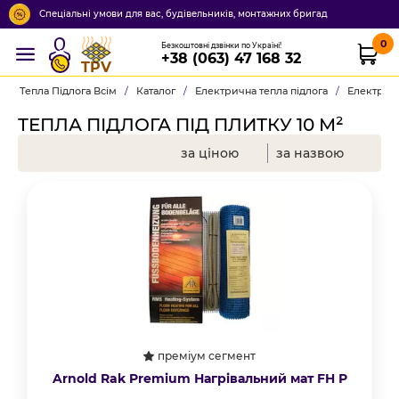
Спеціальні умови для вас, будівельників, монтажних бригад
0
Безкоштовні дзвінки по Україні!
+38 (063) 47 168 32
TPV
Тепла Підлога Всім
/
Каталог
/
Електрична тепла підлога
/
Електричн
ТЕПЛА ПІДЛОГА ПІД ПЛИТКУ 10 М²
за ціною
за назвою
преміум сегмент
Arnold Rak Premium Нагрівальний мат FH Р