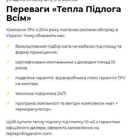
Переваги «Тепла Підлога
Всім»
Компанія TPV з 2014 року постачає системи обігріву в
Україні. Чому обирають нас:
безкоштовний підбір мата чи кабелю під площу та
форму приміщення;
сертифіковані монтажники з досвідом понад 10
років;
подвійна гарантія: від виробника плюс гарантія TPV
на монтаж;
технічна підтримка 24/7;
програма лояльності та вигідні комплекти «мат +
терморегулятор».
Щоб купити теплу підлогу під плитку 10 м2 з гарантією
офіційного дилера, оформіть замовлення на
teplapidlogavsim.com.