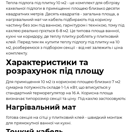
Тепла підлога під плитку 10 м2 - це комплект для обігріву
кахельної підлоги в приміщенні площею близько десяти
квадратних метрів. Десять квадратів - загальна площа, а
нагрівальний мат чи кабель підбирають під корисну
частину без зон під ванною, гарнітуром і технікою, тому під
кахлею реально гріється 6-8 м2. Це типова площа ванної,
кухні чи коридору, де теплу плитку роблять у плитковий
клей. Перед тим як купити теплу підлогу під плитку на 10
м2, розберемося з підбором секції - від неї залежить і ціна
комплекту.
Характеристики та
розрахунок під площу
Для приміщення 10 м2 із корисною площею близько 7 м2
сумарна потужність складе 1-1,4 кВт, що вписується у
стандартний терморегулятор на 16 А. Корисна площа
визначає типорозмір секції та ціну. Під кахлю застосовують:
Нагрівальний мат
Готова секція на сітці у плитковий клей - швидкий монтаж
для прямокутної ванної чи кухні.
Тонкий кабель