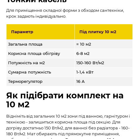
Для приміщення складної форми з обходом сантехніки,
крок задають індивідуально.
Параметр
Під плитку 10 м2
Загальна площа
≈ 10 м2
Корисна площа обігріву
6-8 м2
Потужність на м2
150-160 Вт/м2
Сумарна потужність
1-1,4 кВт
Терморегулятор
16 А
Як підібрати комплект на
10 м2
Відніміть від загальних 10 м2 зони під ванною, гарнітуром і
технікою - залишиться корисна площа під секцію. Для
догріву достатньо 150 Вт/м2, для ванної без радіатора - 160-
180 Вт/м2. Мат обирають під прямокутне приміщення,