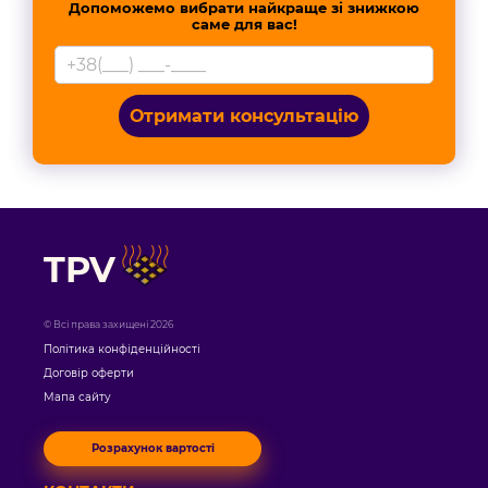
Допоможемо вибрати найкраще зі знижкою
саме для вас!
Отримати консультацію
TPV
© Всі права захищені 2026
Політика конфіденційності
Договір оферти
Мапа сайту
Розрахунок вартості