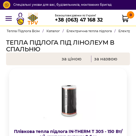
Спеціальні умови для вас, будівельників, монтажних бригад
0
Безкоштовні дзвінки по Україні!
+38 (063) 47 168 32
TPV
Тепла Підлога Всім
/
Каталог
/
Електрична тепла підлога
/
Електричн
ТЕПЛА ПІДЛОГА ПІД ЛІНОЛЕУМ В
СПАЛЬНЮ
за ціною
за назвою
Плівкова тепла підлога IN-THERM T 305 - 150 Вт/