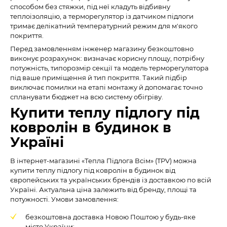
способом без стяжки, під неї кладуть відбивну
теплоізоляцію, а терморегулятор із датчиком підлоги
тримає делікатний температурний режим для м'якого
покриття.
Перед замовленням інженер магазину безкоштовно
виконує розрахунок: визначає корисну площу, потрібну
потужність, типорозмір секції та модель терморегулятора
під ваше приміщення й тип покриття. Такий підбір
виключає помилки на етапі монтажу й допомагає точно
спланувати бюджет на всю систему обігріву.
Купити теплу підлогу під
ковролін в будинок в
Україні
В інтернет-магазині «Тепла Підлога Всім» (TPV) можна
купити теплу підлогу під ковролін в будинок від
європейських та українських брендів із доставкою по всій
Україні. Актуальна ціна залежить від бренду, площі та
потужності. Умови замовлення:
безкоштовна доставка Новою Поштою у будь-яке
місто України;