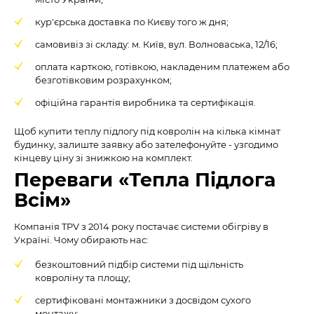
кур'єрська доставка по Києву того ж дня;
самовивіз зі складу: м. Київ, вул. Волноваська, 12/16;
оплата карткою, готівкою, накладеним платежем або
безготівковим розрахунком;
офіційна гарантія виробника та сертифікація.
Щоб купити теплу підлогу під ковролін на кілька кімнат
будинку, залиште заявку або зателефонуйте - узгодимо
кінцеву ціну зі знижкою на комплект.
Переваги «Тепла Підлога
Всім»
Компанія TPV з 2014 року постачає системи обігріву в
Україні. Чому обирають нас:
безкоштовний підбір системи під щільність
ковроліну та площу;
сертифіковані монтажники з досвідом сухого
монтажу;