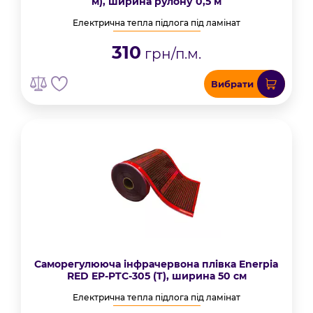
м), ширина рулону 0,5 м
Електрична тепла підлога під ламінат
310
грн/п.м.
Вибрати
Саморегулююча інфрачервона плівка Enerpia
RED EP-PTC-305 (T), ширина 50 см
Електрична тепла підлога під ламінат