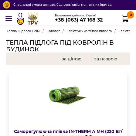
Спеціальні умови для вас, будівельників, монтажних бригад
0
Безкоштовні дзвінки по Україні!
+38 (063) 47 168 32
TPV
Тепла Підлога Всім
/
Каталог
/
Електрична тепла підлога
/
Електричн
ТЕПЛА ПІДЛОГА ПІД КОВРОЛІН В
БУДИНОК
за ціною
за назвою
Саморегулююча плівка IN-THERM A MH (220 Вт/