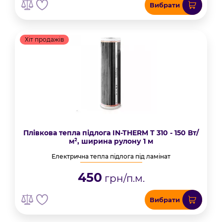
Вибрати
Хіт продажів
Плівкова тепла підлога IN-THERM T 310 - 150 Вт/
м², ширина рулону 1 м
Електрична тепла підлога під ламінат
450
грн/п.м.
Вибрати