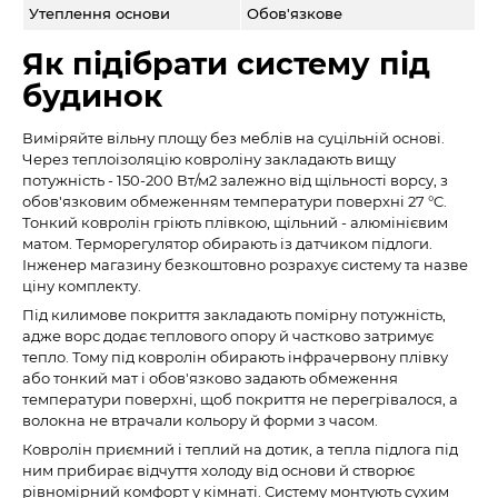
Утеплення основи
Обов'язкове
Як підібрати систему під
будинок
Виміряйте вільну площу без меблів на суцільній основі.
Через теплоізоляцію ковроліну закладають вищу
потужність - 150-200 Вт/м2 залежно від щільності ворсу, з
обов'язковим обмеженням температури поверхні 27 °C.
Тонкий ковролін гріють плівкою, щільний - алюмінієвим
матом. Терморегулятор обирають із датчиком підлоги.
Інженер магазину безкоштовно розрахує систему та назве
ціну комплекту.
Під килимове покриття закладають помірну потужність,
адже ворс додає теплового опору й частково затримує
тепло. Тому під ковролін обирають інфрачервону плівку
або тонкий мат і обов'язково задають обмеження
температури поверхні, щоб покриття не перегрівалося, а
волокна не втрачали кольору й форми з часом.
Ковролін приємний і теплий на дотик, а тепла підлога під
ним прибирає відчуття холоду від основи й створює
рівномірний комфорт у кімнаті. Систему монтують сухим