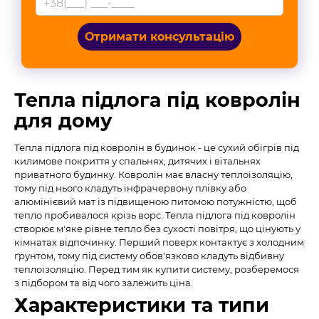
Отримати консультацію
Тепла підлога під ковролін
для дому
Тепла підлога під ковролін в будинок - це сухий обігрів під
килимове покриття у спальнях, дитячих і вітальнях
приватного будинку. Ковролін має власну теплоізоляцію,
тому під нього кладуть інфрачервону плівку або
алюмінієвий мат із підвищеною питомою потужністю, щоб
тепло пробивалося крізь ворс. Тепла підлога під ковролін
створює м'яке рівне тепло без сухості повітря, що цінують у
кімнатах відпочинку. Перший поверх контактує з холодним
ґрунтом, тому під систему обов'язково кладуть відбивну
теплоізоляцію. Перед тим як купити систему, розберемося
з підбором та від чого залежить ціна.
Характеристики та типи