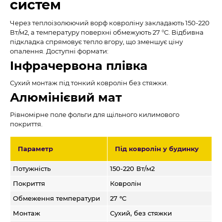
систем
Через теплоізолюючий ворф ковроліну закладають 150-220
Вт/м2, а температуру поверхні обмежують 27 °C. Відбивна
підкладка спрямовує тепло вгору, що зменшує ціну
опалення. Доступні формати:
Інфрачервона плівка
Сухий монтаж під тонкий ковролін без стяжки.
Алюмінієвий мат
Рівномірне поле фольги для щільного килимового
покриття.
Параметр
Під ковролін у будинку
Потужність
150-220 Вт/м2
Покриття
Ковролін
Обмеження температури
27 °C
Монтаж
Сухий, без стяжки