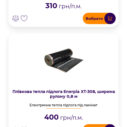
310
грн/п.м.
Вибрати
Плівкова тепла підлога Enerpia XT-308, ширина
рулону 0,8 м
Електрична тепла підлога під ламінат
400
грн/п.м.