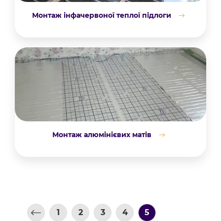
Монтаж інфачервоної теплої підлоги
Монтаж алюмінієвих матів
1
2
3
4
5