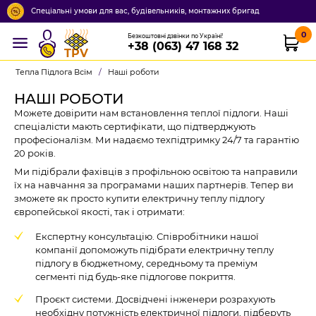
Спеціальні умови для вас, будівельників, монтажних бригад
0
Безкоштовні дзвінки по Україні!
+38 (063) 47 168 32
TPV
Тепла Підлога Всім
/
Наші роботи
НАШІ РОБОТИ
Можете довірити нам встановлення теплої підлоги. Наші
спеціалісти мають сертифікати, що підтверджують
професіоналізм. Ми надаємо техпідтримку 24/7 та гарантію
20 років.
Ми підібрали фахівців з профільною освітою та направили
їх на навчання за програмами наших партнерів. Тепер ви
зможете як просто купити електричну теплу підлогу
європейської якості, так і отримати:
Експертну консультацію. Співробітники нашої
компанії допоможуть підібрати електричну теплу
підлогу в бюджетному, середньому та преміум
сегменті під будь-яке підлогове покриття.
Проєкт системи. Досвідчені інженери розрахують
необхідну потужність електричної підлоги, підберуть