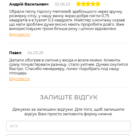
Андрій Васильович
02.06.22
Обрали теплу підлогу Hemstedt здебільшого через зручну
розмірну сітку, у нашу ванну якраз добре лягли 0,75
квадратів а в туалет 0,3 квадрати. Майстер з монтажу сказав
що мати зроблені дуже якісно мають проробити довго. Вже
використовуємо трохи більше року і цілком задоволені.
Відповісти
Павел
04.03.26
Делали обогрев в салоне у входа и возле мойки. Клиенты
сразу почувствовали разницу, стало уютнее. Думаю окупится
быстро. Спасибо менеджеру, помог подобрать под нашу
площадь.
Відповісти
ЗАЛИШТЕ ВІДГУК
Дякуємо за залишені відгуки. Для того, щоб залишити
відгук Вам просто заповніть форму нижче.