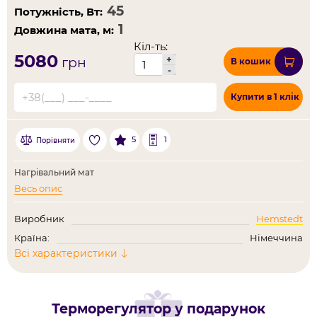
Потужність, Вт:
Довжина мата, м:
Кіл-ть:
5080
+
грн
В кошик
-
Купити в 1 клік
5
1
Порівняти
Нагрівальний мат
Весь опис
Виробник
Hemstedt
Країна:
Німеччина
Всі характеристики
Терморегулятор у подарунок