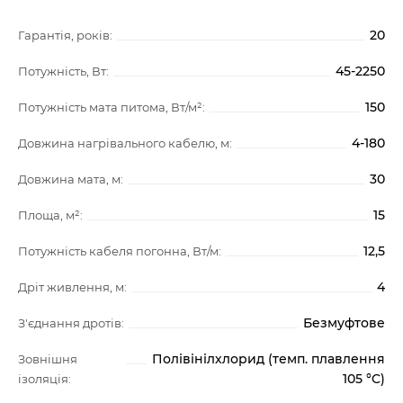
20
Гарантія, років:
45-2250
Потужність, Вт:
150
Потужність мата питома, Вт/м²:
4-180
Довжина нагрівального кабелю, м:
30
Довжина мата, м:
15
Площа, м²:
12,5
Потужність кабеля погонна, Вт/м:
4
Дріт живлення, м:
Безмуфтове
З'єднання дротів:
Полівінілхлорид (темп. плавлення
Зовнішня
105 °C)
ізоляція: