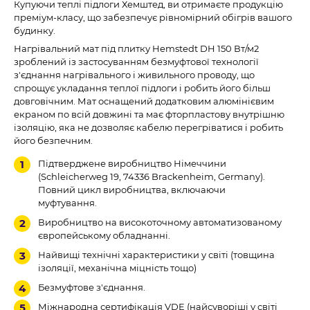
Купуючи теплі підлоги Хемштед, ви отримаєте продукцію
преміум-класу, що забезпечує рівномірний обігрів вашого
будинку.
Нагрівальний мат під плитку Hemstedt DH 150 Вт/м2
зроблений із застосуванням безмуфтової технології
з'єднання нагрівального і живильного проводу, що
спрощує укладання теплої підлоги і робить його більш
довговічним. Мат оснащений додатковим алюмінієвим
екраном по всій довжині та має фторпластову внутрішню
ізоляцію, яка не дозволяє кабелю перегріватися і робить
його безпечним.
Підтверджене виробництво Німеччини
(Schleicherweg 19, 74336 Brackenheim, Germany).
Повний цикл виробництва, включаючи
муфтування.
Виробництво на високоточному автоматизованому
європейському обладнанні.
Найвищі технічні характеристики у світі (товщина
ізоляції, механічна міцність тощо)
Безмуфтове з'єднання.
Міжнародна сертифікація VDE (найсуворіші у світі