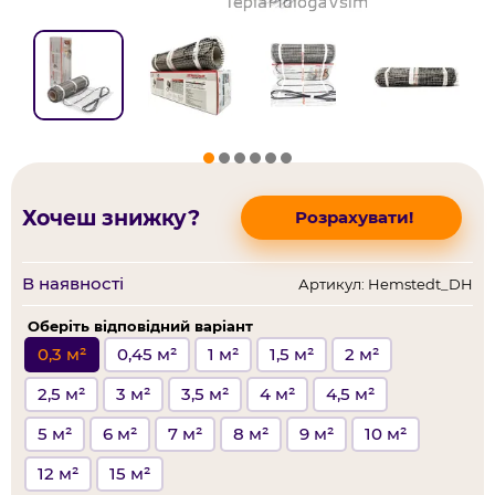
Хочеш знижку?
Розрахувати!
В наявності
Артикул: Hemstedt_DH
Оберіть відповідний варіант
0,3 м²
0,45 м²
1 м²
1,5 м²
2 м²
2,5 м²
3 м²
3,5 м²
4 м²
4,5 м²
5 м²
6 м²
7 м²
8 м²
9 м²
10 м²
12 м²
15 м²