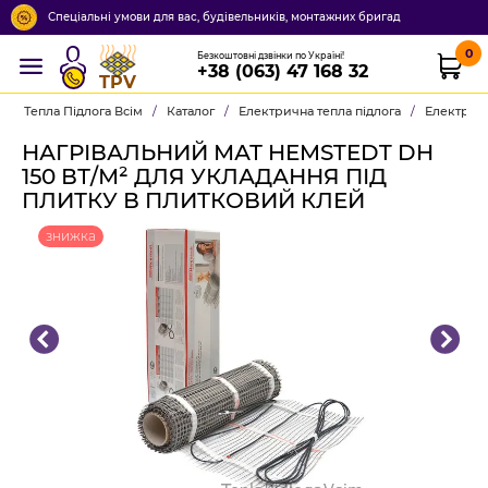
Спеціальні умови для вас, будівельників, монтажних бригад
0
Безкоштовні дзвінки по Україні!
+38 (063) 47 168 32
TPV
Тепла Підлога Всім
/
Каталог
/
Електрична тепла підлога
/
Електричн
НАГРІВАЛЬНИЙ МАТ HEMSTEDT DH
150 ВТ/М² ДЛЯ УКЛАДАННЯ ПІД
ПЛИТКУ В ПЛИТКОВИЙ КЛЕЙ
знижка