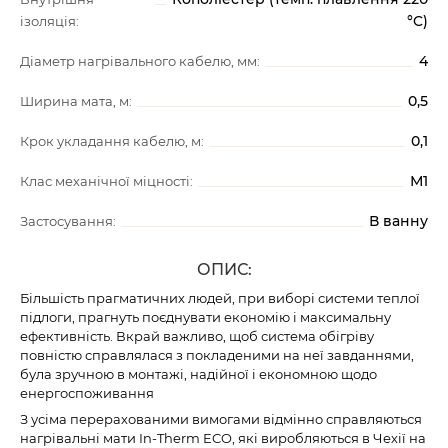
°C)
ізоляція:
4
Діаметр нагрівального кабелю, мм:
0,5
Ширина мата, м:
0,1
Крок укладання кабелю, м:
М1
Клас механічної міцності:
В ванну
Застосування:
ОПИС:
Більшість прагматичних людей, при виборі системи теплої
підлоги, прагнуть поєднувати економію і максимальну
ефективність. Вкрай важливо, щоб система обігріву
повністю справлялася з покладеними на неї завданнями,
була зручною в монтажі, надійної і економною щодо
енергоспоживання
З усіма перерахованими вимогами відмінно справляються
нагрівальні мати In-Therm ECO, які виробляються в Чехії на