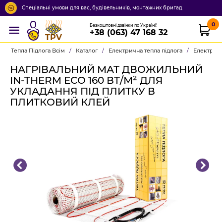
Спеціальні умови для вас, будівельників, монтажних бригад
0
Безкоштовні дзвінки по Україні!
+38 (063) 47 168 32
TPV
Тепла Підлога Всім
/
Каталог
/
Електрична тепла підлога
/
Електричн
НАГРІВАЛЬНИЙ МАТ ДВОЖИЛЬНИЙ
IN-THERM ECO 160 ВТ/М² ДЛЯ
УКЛАДАННЯ ПІД ПЛИТКУ В
ПЛИТКОВИЙ КЛЕЙ