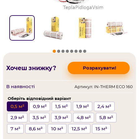
Хочеш знижку?
Розрахувати!
В наявності
Артикул: IN-THERM ECO 160
Оберіть відповідний варіант
0,5 м²
0,9 м²
1,5 м²
1,9 м²
2,4 м²
2,9 м²
3,5 м²
3,9 м²
4,8 м²
5,8 м²
7 м²
8,6 м²
10 м²
12,5 м²
15 м²