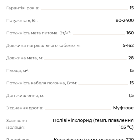
15
Гарантія, років:
80-2400
Потужність, Вт:
160
Потужність мата питома, Вт/м²:
5-162
Довжина нагрівального кабелю, м:
28
Довжина мата, м:
15
Площа, м²:
15
Потужність кабеля погонна, Вт/м:
1,5
Дріт живлення, м:
Муфтове
З'єднання дротів:
Полівінілхлорид (темп. плавлення
Зовнішня
105 °C)
ізоляція:
Кополіестер (темп. плавлення 220
Внутрішня