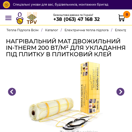
Спеціальні умови для вас, будівельників, монтажних бригад
0
Безкоштовні дзвінки по Україні!
+38 (063) 47 168 32
TPV
Тепла Підлога Всім
/
Каталог
/
Електрична тепла підлога
/
Електричн
НАГРІВАЛЬНИЙ МАТ ДВОЖИЛЬНИЙ
IN-THERM 200 ВТ/М² ДЛЯ УКЛАДАННЯ
ПІД ПЛИТКУ В ПЛИТКОВИЙ КЛЕЙ