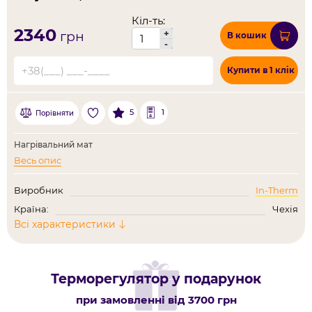
Кіл-ть:
2340
+
грн
В кошик
-
Купити в 1 клік
5
1
Порівняти
Нагрівальний мат
Весь опис
Виробник
In-Therm
Країна:
Чехія
Всі характеристики
Терморегулятор у подарунок
при замовленні від 3700 грн