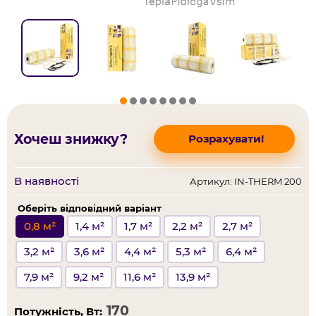
Хочеш знижку?
Розрахувати!
В наявності
Артикул: IN-THERM 200
Оберіть відповідний варіант
0,8 м²
1,4 м²
1,7 м²
2,2 м²
2,7 м²
3,2 м²
3,6 м²
4,4 м²
5,3 м²
6,4 м²
7,9 м²
9,2 м²
11,6 м²
13,9 м²
Потужність, Вт: