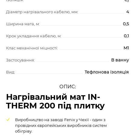
4
Діаметр нагрівального кабелю, мм:
0,5
Ширина мата, м:
0,1
Крок укладання кабелю, м:
М1
Клас механічної міцності:
В ванну
Застосування:
Тефлонова ізоляція
Вид:
ОПИС:
Нагрівальний мат IN-
THERM 200 під плитку
Виробництво на заводі Fenix у Чехії - один з
провідних європейських виробників систем
обігріву.