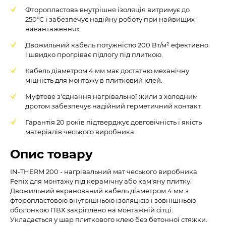
Фторопластова внутрішня ізоляція витримує до
250°C і забезпечує надійну роботу при найвищих
навантаженнях.
Двожильний кабель потужністю 200 Вт/м² ефективно
і швидко прогріває підлогу під плиткою.
Кабель діаметром 4 мм має достатню механічну
міцність для монтажу в плитковий клей.
Муфтове з'єднання нагрівальної жили з холодним
дротом забезпечує надійний герметичний контакт.
Гарантія 20 років підтверджує довговічність і якість
матеріалів чеського виробника.
Опис товару
IN-THERM 200 - нагрівальний мат чеського виробника
Fenix для монтажу під керамічну або кам'яну плитку.
Двожильний екранований кабель діаметром 4 мм з
фторопластовою внутрішньою ізоляцією і зовнішньою
оболонкою ПВХ закріплено на монтажній сітці.
Укладається у шар плиткового клею без бетонної стяжки.