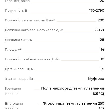
20
Гарантія, років:
170-2790
Потужність, Вт:
200
Потужність мата питома, Вт/м²:
8-139
Довжина нагрівального кабелю, м:
28
Довжина мата, м:
14
Площа, м²:
18
Потужність кабеля погонна, Вт/м:
1,5
Дріт живлення, м:
Муфтове
З'єднання дротів:
Полівінілхлорид (темп. плавлення
Зовнішня
105 °C)
ізоляція:
Фторопласт (темп. плавлення 250
Внутрішня
°C)
ізоляція: