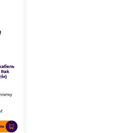
кабель
 Rak
т/м)
 плитку
м
ти