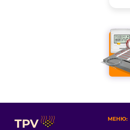
МЕНЮ:
TPV