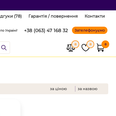
ідгуки (78)
Гарантія / повернення
Контакти
+38 (063) 47 168 32
Зателефонуємо
по Україні!
0
0
0
за ціною
за назвою