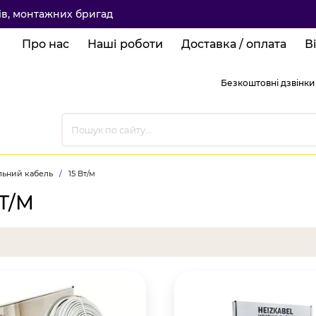
ків, монтажних бригад
Про нас
Наші роботи
Доставка / оплата
В
Безкоштовні дзвінки 
льний кабель
/
15 Вт/м
Т/М