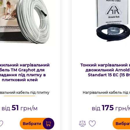
жильний нагрівальний
Тонкий нагрівальний 
бель ТМ Grayhot для
двожильний Arnold
ладання під плитку в
Standart 15 EC (15 В
плитковий клей
вальний кабель під плитку
Нагрівальний кабель під
51
175
від
грн/м
від
грн/
Вибрати
Вибра