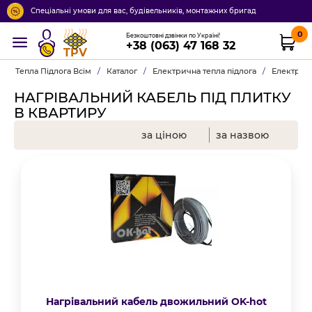
Спеціальні умови для вас, будівельників, монтажних бригад
0
Безкоштовні дзвінки по Україні!
+38 (063) 47 168 32
TPV
Тепла Підлога Всім
/
Каталог
/
Електрична тепла підлога
/
Електричн
НАГРІВАЛЬНИЙ КАБЕЛЬ ПІД ПЛИТКУ
В КВАРТИРУ
за ціною
за назвою
Нагрівальний кабель двожильний OK-hot