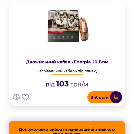
Двожильний кабель Enerpia 20 Вт/м
Нагрівальний кабель під плитку
103
від
грн/м
Вибрати
Допоможемо вибрати найкраще зі знижкою
саме для вас!