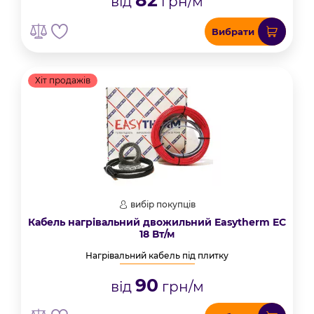
82
від
грн/м
Вибрати
Хіт продажів
вибір покупців
Кабель нагрівальний двожильний Easytherm EC
18 Вт/м
Нагрівальний кабель під плитку
90
від
грн/м