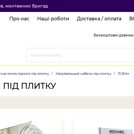
ків, монтажних бригад
Про нас
Наші роботи
Доставка / оплата
В
Безкоштовні дзвінки 
чна тепла підлога під плитку
/
Нагрівальний кабель під плитку
/
15 Вт/м
М ПІД ПЛИТКУ