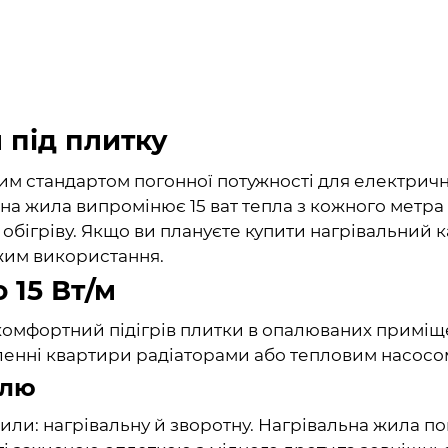
 під плитку
им стандартом погонної потужності для електрично
вна жила випромінює 15 ват тепла з кожного метра
о обігріву. Якщо ви плануєте купити нагрівальний 
ежим використання.
 15 Вт/м
 комфортний підігрів плитки в опалюваних приміщ
аленні квартири радіаторами або тепловим насосо
елю
 жили: нагрівальну й зворотну. Нагрівальна жила 