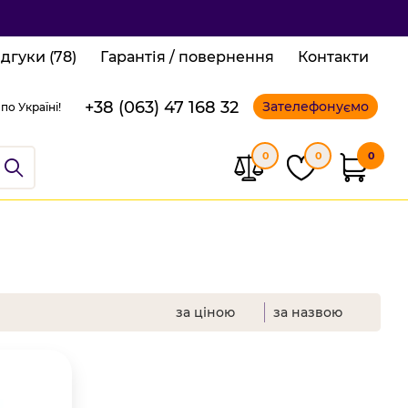
ідгуки (78)
Гарантія / повернення
Контакти
+38 (063) 47 168 32
Зателефонуємо
по Україні!
0
0
0
за ціною
за назвою