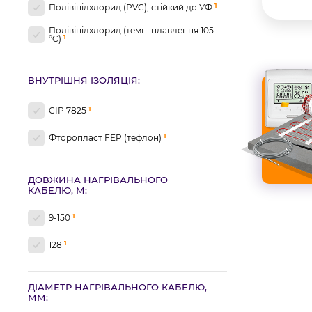
1
Полівінілхлорид (PVC), стійкий до УФ
Полівінілхлорид (темп. плавлення 105
1
°C)
ВНУТРІШНЯ ІЗОЛЯЦІЯ:
1
CIP 7825
1
Фторопласт FEP (тефлон)
ДОВЖИНА НАГРІВАЛЬНОГО
КАБЕЛЮ, М:
1
9-150
1
128
ДІАМЕТР НАГРІВАЛЬНОГО КАБЕЛЮ,
ММ: