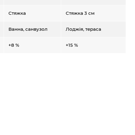
Стяжка
Стяжка 3 см
Ванна, санвузол
Лоджія, тераса
+8 %
+15 %