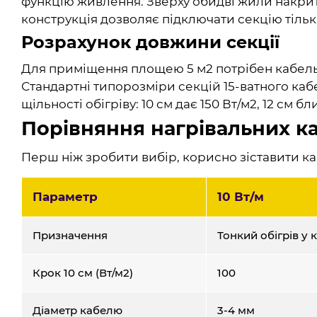
функцію живлення. Зверху обидві жили накрит
конструкція дозволяє підключати секцію тільки
Розрахунок довжини секції
Для приміщення площею 5 м2 потрібен кабель с
Стандартні типорозміри секцій 15-ватного кабел
щільності обігріву: 10 см дає 150 Вт/м2, 12 см бл
Порівняння нагрівальних к
Перш ніж зробити вибір, корисно зіставити каб
Параметр
10 Вт/м
Призначення
Тонкий обігрів у 
Крок 10 см (Вт/м2)
100
Діаметр кабелю
3-4 мм