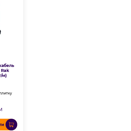
кабель
 Rak
т/м)
 плитку
м
ти