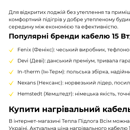
Для відкритих лоджій без утеплення та примі
комфортний підігрів у добре утепленому будинк
середину між економією та ефективністю.
Популярні бренди кабелю 15 Вт
Fenix (Фенікс): чеський виробник, тефлонов
Devi (Деві): данський преміум, тривала гара
In-therm (Ін-Терм): польська збірка, надій
Nexans (Нексанс): норвезький лідер, поси
Hemstedt (Хемштедт): німецька якість, точн
Купити нагрівальний кабель 
В інтернет-магазині Тепла Підлога Всім можна
Україні. Актуальна ціна нагрівального кабелю 1