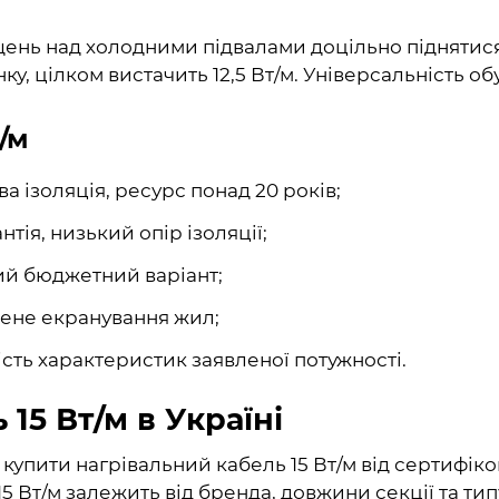
щень над холодними підвалами доцільно піднятися
у, цілком вистачить 12,5 Вт/м. Універсальність об
/м
а ізоляція, ресурс понад 20 років;
нтія, низький опір ізоляції;
ний бюджетний варіант;
лене екранування жил;
ість характеристик заявленої потужності.
15 Вт/м в Україні
 купити нагрівальний кабель 15 Вт/м від сертифіко
5 Вт/м залежить від бренда, довжини секції та типу