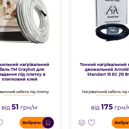
жильний нагрівальний
Тонкий нагрівальний 
бель ТМ Grayhot для
двожильний Arnold
ладання під плитку в
Standart 15 EC (15 В
плитковий клей
вальний кабель під плитку
Нагрівальний кабель під
51
175
від
грн/м
від
грн/
Вибрати
Вибра