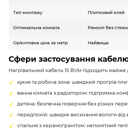
Тип монтажу
Плитковий клей
Оптимальна кімната
Ремонт без стяж
Орієнтовна ціна за метр
Найвища
Сфери застосування кабелю 
Нагрівальний кабель 15 Вт/м підходить майже 
кухня та робоча зона: швидкий прогрів плит
ванна кімната з радіатором: підтримка ком
дитяча: безпечна поверхня без різких пер
передпокій: швидке висихання вологи від в
спальня з керамогранітом: непомітний теп