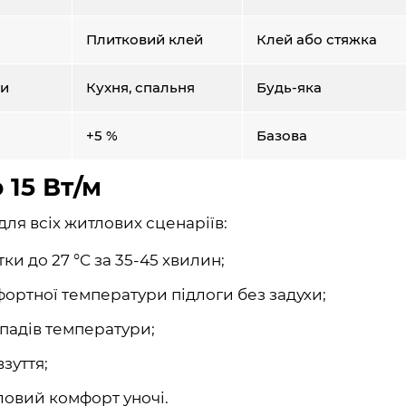
Плитковий клей
Клей або стяжка
ки
Кухня, спальня
Будь-яка
+5 %
Базова
15 Вт/м
для всіх житлових сценаріїв:
ки до 27 °C за 35-45 хвилин;
фортної температури підлоги без задухи;
епадів температури;
зуття;
ловий комфорт уночі.