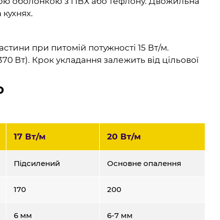
ьою оболонкою з ПВХ або тефлону. Двожильна
 кухнях.
стини при питомій потужності 15 Вт/м.
370 Вт). Крок укладання залежить від цільової
ю
17 Вт/м
20 Вт/м
Підсилений
Основне опалення
170
200
6 мм
6-7 мм