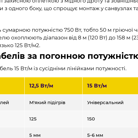
і захисною оплеткою з мідного дроту та зовнішн
 з одного боку, що спрощує монтаж у санвузлах та
умарною потужністю 750 Вт, тобто 50 м гріючої ча
ю охоплюють діапазон від 8 м (120 Вт) до 158 м (2
изько 125 Вт/м2.
абелів за погонною потужніст
ель 15 Вт/м із сусідніми лінійками потужності.
12,5 Вт/м
15 Вт/м
клей
М'який підігрів
Універсальний
125
150
5 мм
5-6 мм