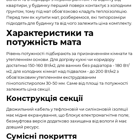
квартири, у будинку перший поверх контактує з холодним
ґрунтом, тому під мат обов'язково кладуть теплоізоляцію.
Перед тим як купити мат, розберемося, які типорозміри
підходять для будинку та від чого залежить ціна комплекту.
Характеристики та
потужність мата
Рівень потужності підбирають за призначенням кімнати та
утепленням основи. Для догріву кухні чи коридору
достатньо 150-160 Вт/м2, для ванних без радіатора - 180 Вт/
м2, для холодних кімнат над підвалом - до 200 Вт/м2 з
обов'язковим утепленням екструдованим
пінополістиролом 30-50 мм. Саме від площі та потужності
залежить ціна секції.
Конструкція секції
Двожильний кабель у тефлоновій чи силіконовій ізоляції
має мідне екранування, що блокує електромагнітне поле;
безмуфтова версія додатково захищена від вологи й має
довший ресурс.
Сумісні покриття