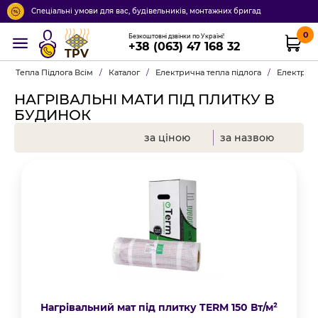
Спеціальні умови для вас, будівельників, монтажних бригад
0
Безкоштовні дзвінки по Україні!
+38 (063) 47 168 32
TPV
Тепла Підлога Всім
/
Каталог
/
Електрична тепла підлога
/
Електричн
НАГРІВАЛЬНІ МАТИ ПІД ПЛИТКУ В
БУДИНОК
за ціною
за назвою
Нагрівальний мат під плитку TERM 150 Вт/м²