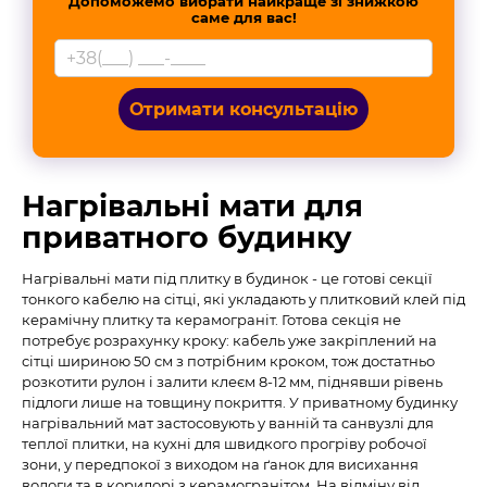
Допоможемо вибрати найкраще зі знижкою
саме для вас!
Отримати консультацію
Нагрівальні мати для
приватного будинку
Нагрівальні мати під плитку в будинок - це готові секції
тонкого кабелю на сітці, які укладають у плитковий клей під
керамічну плитку та керамограніт. Готова секція не
потребує розрахунку кроку: кабель уже закріплений на
сітці шириною 50 см з потрібним кроком, тож достатньо
розкотити рулон і залити клеєм 8-12 мм, піднявши рівень
підлоги лише на товщину покриття. У приватному будинку
нагрівальний мат застосовують у ванній та санвузлі для
теплої плитки, на кухні для швидкого прогріву робочої
зони, у передпокої з виходом на ґанок для висихання
вологи та в коридорі з керамогранітом. На відміну від