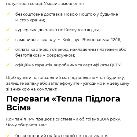
потужності секції. Умови замовлення:
безкоштовна доставка Новою Поштою у будь-яке
місто України;
кур'єрська доставка по Києву того ж дня;
самовивіз зі складу: м. Київ, вул. Волноваська, 12/16;
оплата карткою, готівкою, накладеним платежем або
безготівковим розрахунком;
офіційна гарантія виробника та сертифікати ДСТУ.
Щоб купити нагрівальний мат під кілька кімнат будинку,
залиште заявку або зателефонуйте - узгодимо кінцеву ціну
зі знижкою на комплект.
Переваги «Тепла Підлога
Всім»
Компанія TPV працює з системами обігріву з 2014 року.
Чому обирають нас:
безкоштовний підбір секцій під планування