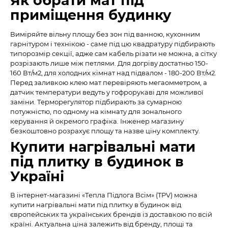
Як обрати мат під
приміщення будинку
Виміряйте вільну площу без зон під ванною, кухонним
гарнітуром і технікою - саме під цю квадратуру підбирають
типорозмір секції, адже сам кабель різати не можна, а сітку
розрізають лише між петлями. Для догріву достатньо 150-
160 Вт/м2, для холодних кімнат над підвалом - 180-200 Вт/м2.
Перед заливкою клею мат перевіряють мегаомметром, а
датчик температури ведуть у гофрорукаві для можливої
заміни. Терморегулятор підбирають за сумарною
потужністю, по одному на кімнату для зонального
керування й окремого графіка. Інженер магазину
безкоштовно розрахує площу та назве ціну комплекту.
Купити нагрівальні мати
під плитку в будинок в
Україні
В інтернет-магазині «Тепла Підлога Всім» (TPV) можна
купити нагрівальні мати під плитку в будинок від
європейських та українських брендів із доставкою по всій
країні. Актуальна ціна залежить від бренду, площі та