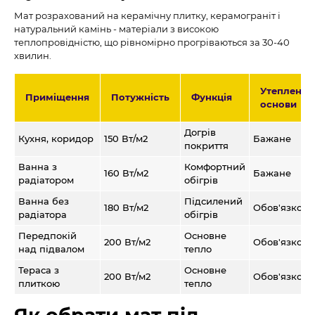
Мат розрахований на керамічну плитку, керамограніт і
натуральний камінь - матеріали з високою
теплопровідністю, що рівномірно прогріваються за 30-40
хвилин.
Утеплення
Приміщення
Потужність
Функція
основи
Догрів
Кухня, коридор
150 Вт/м2
Бажане
покриття
Ванна з
Комфортний
160 Вт/м2
Бажане
радіатором
обігрів
Ванна без
Підсилений
180 Вт/м2
Обов'язкове
радіатора
обігрів
Передпокій
Основне
200 Вт/м2
Обов'язкове
над підвалом
тепло
Тераса з
Основне
200 Вт/м2
Обов'язкове
плиткою
тепло