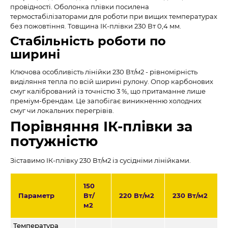
провідності. Оболонка плівки посилена
термостабілізаторами для роботи при вищих температурах
без пожовтіння. Товщина ІК-плівки 230 Вт 0,4 мм.
Стабільність роботи по
ширині
Ключова особливість лінійки 230 Вт/м2 - рівномірність
виділяння тепла по всій ширині рулону. Опор карбонових
смуг калібрований із точністю 3 %, що притаманне лише
преміум-брендам. Це запобігає виникненню холодних
смуг чи локальних перегрівів.
Порівняння ІК-плівки за
потужністю
Зіставимо ІК-плівку 230 Вт/м2 із сусідніми лінійками.
150
Параметр
Вт/
220 Вт/м2
230 Вт/м2
м2
Температура