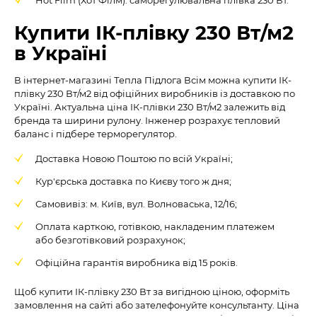
Hot Film (Хот Філм): саморегулювальна плівка 230 Вт.
Купити ІК-плівку 230 Вт/м2
в Україні
В інтернет-магазині Тепла Підлога Всім можна купити ІК-
плівку 230 Вт/м2 від офіційних виробників із доставкою по
Україні. Актуальна ціна ІК-плівки 230 Вт/м2 залежить від
бренда та ширини рулону. Інженер розрахує тепловий
баланс і підбере терморегулятор.
Доставка Новою Поштою по всій Україні;
Кур'єрська доставка по Києву того ж дня;
Самовивіз: м. Київ, вул. Волноваська, 12/16;
Оплата карткою, готівкою, накладеним платежем
або безготівковий розрахунок;
Офіційна гарантія виробника від 15 років.
Щоб купити ІК-плівку 230 Вт за вигідною ціною, оформіть
замовлення на сайті або зателефонуйте консультанту. Ціна