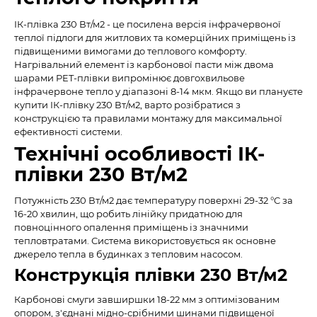
ІК-плівка 230 Вт/м2 - це посилена версія інфрачервоної
теплої підлоги для житлових та комерційних приміщень із
підвищеними вимогами до теплового комфорту.
Нагрівальний елемент із карбонової пасти між двома
шарами PET-плівки випромінює довгохвильове
інфрачервоне тепло у діапазоні 8-14 мкм. Якщо ви плануєте
купити ІК-плівку 230 Вт/м2, варто розібратися з
конструкцією та правилами монтажу для максимальної
ефективності системи.
Технічні особливості ІК-
плівки 230 Вт/м2
Потужність 230 Вт/м2 дає температуру поверхні 29-32 °C за
16-20 хвилин, що робить лінійку придатною для
повноцінного опалення приміщень із значними
тепловтратами. Система використовується як основне
джерело тепла в будинках з тепловим насосом.
Конструкція плівки 230 Вт/м2
Карбонові смуги завширшки 18-22 мм з оптимізованим
опором, з'єднані мідно-срібними шинами підвищеної