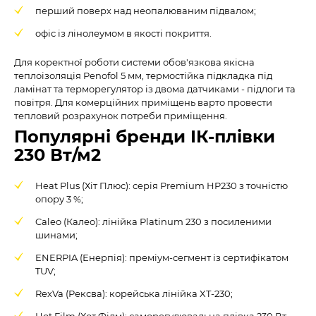
перший поверх над неопалюваним підвалом;
офіс із лінолеумом в якості покриття.
Для коректної роботи системи обов'язкова якісна
теплоізоляція Penofol 5 мм, термостійка підкладка під
ламінат та терморегулятор із двома датчиками - підлоги та
повітря. Для комерційних приміщень варто провести
тепловий розрахунок потреби приміщення.
Популярні бренди ІК-плівки
230 Вт/м2
Heat Plus (Хіт Плюс): серія Premium HP230 з точністю
опору 3 %;
Caleo (Калео): лінійка Platinum 230 з посиленими
шинами;
ENERPIA (Енерпія): преміум-сегмент із сертифікатом
TUV;
RexVa (Рексва): корейська лінійка XT-230;