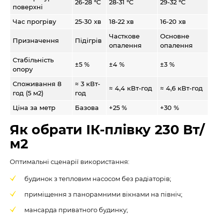
26-28 °C
28-31 °C
29-32 °C
поверхні
Час прогріву
25-30 хв
18-22 хв
16-20 хв
Часткове
Основне
Призначення
Підігрів
опалення
опалення
Стабільність
±5 %
±4 %
±3 %
опору
Споживання 8
≈ 3 кВт-
≈ 4,4 кВт-год
≈ 4,6 кВт-год
год (5 м2)
год
Ціна за метр
Базова
+25 %
+30 %
Як обрати ІК-плівку 230 Вт/
м2
Оптимальні сценарії використання:
будинок з тепловим насосом без радіаторів;
приміщення з панорамними вікнами на північ;
мансарда приватного будинку;