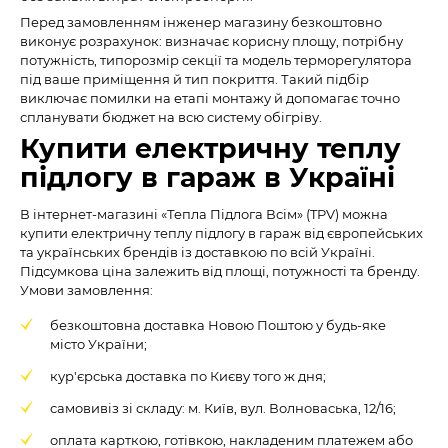
Перед замовленням інженер магазину безкоштовно
виконує розрахунок: визначає корисну площу, потрібну
потужність, типорозмір секції та модель терморегулятора
під ваше приміщення й тип покриття. Такий підбір
виключає помилки на етапі монтажу й допомагає точно
спланувати бюджет на всю систему обігріву.
Купити електричну теплу
підлогу в гараж в Україні
В інтернет-магазині «Тепла Підлога Всім» (TPV) можна
купити електричну теплу підлогу в гараж від європейських
та українських брендів із доставкою по всій Україні.
Підсумкова ціна залежить від площі, потужності та бренду.
Умови замовлення:
безкоштовна доставка Новою Поштою у будь-яке
місто України;
кур'єрська доставка по Києву того ж дня;
самовивіз зі складу: м. Київ, вул. Волноваська, 12/16;
оплата карткою, готівкою, накладеним платежем або