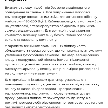
Визначте площу під обігрів без зони стаціонарного
обладнання та стелажів. Для підтримання плюсової
температури достатньо 150 Вт/м2, для активного обігріву
майстерні - 180-200 Вт/м2. Кабель закладають у стяжку 5 см
на утеплювачі, а терморегулятор обирають із режимом
захисту від замерзання. Для великої площі ставлять
контактор. Інженер магазину безкоштовно розрахує
секцію та назве ціну комплекту.
У гаражі та технічних приміщеннях підлогу часто
облаштовують поверх основи, що контактує з ґрунтом, тому
утеплення тут особливо важливе. Під нагрівальну секцію
кладуть екструдований пінополістирол підвищеної
щільності, здатний витримати вагу автомобіля, а зверху
виконують армовану стяжку, яка рівномірно розподіляє і
тепло, і механічне навантаження.
Для приміщень із заїздом транспорту закладають
підвищену потужність, адже тепло активно йде у масивну
основу та назовні через ворота. Програмований
терморегулятор підтримує плюсову температуру для
просушування підлоги та захисту від конденсату, а в
режимі чергового обігріву економно тримає основу теплою
без зайвих витрат електроенергії.