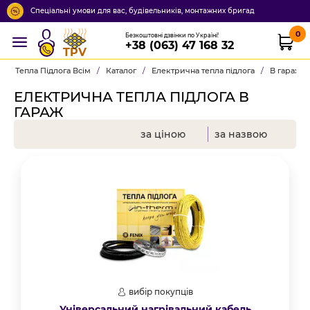
Спеціальні умови для вас, будівельників, монтажних бригад
0
Безкоштовні дзвінки по Україні!
+38 (063) 47 168 32
TPV
Тепла Підлога Всім
/
Каталог
/
Електрична тепла підлога
/
В гараж
ЕЛЕКТРИЧНА ТЕПЛА ПІДЛОГА В
ГАРАЖ
за ціною
за назвою
вибір покупців
Універсальний нагрівальний кабель