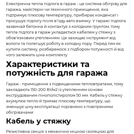
Електрична тепла підлога в гараж - це система обігріву для
гаража, майстерні чи технічного приміщення, яка
підтримує плюсову температуру, прибирає конденсат і
просушує підлогу після в'їзду авто взимку. У гаражі підлога
зазвичай бетонна й контактує з холодним ґрунтом, тому
тепла підлога в гараж укладається кабелем у стяжку з
обов'язковим утепленням. Це захищає інструмент від
вологи та полегшує роботу в холодну пору. Перед тим як
купити систему, розберемося з підбором потужності й від
чого залежить ціна комплекту.
Характеристики та
потужність для гаража
Гараж - приміщення з підвищеними тепловтратами, тому
закладають 150-200 Вт/м2 із утепленням основи
екструдованим пінополістиролом 50 мм. Кабель у стяжку
акумулює тепло й тримає плюсову температуру, що
зменшує ціну експлуатації порівняно з повітряними
обігрівачами:
Кабель у стяжку
Резистивна секція з механічно міцною ізоляцією для