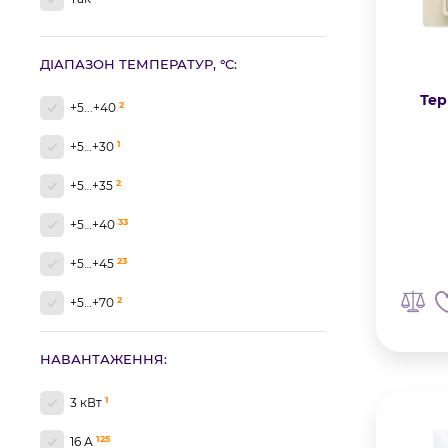
ДІАПАЗОН ТЕМПЕРАТУР, °C:
Тер
2
+5...+40
1
+5…+30
2
+5…+35
33
+5…+40
23
+5…+45
2
+5…+70
4
+5…+90
НАВАНТАЖЕННЯ:
59
+5…+95
1
3 кВт
3
+10...+40
125
16 А