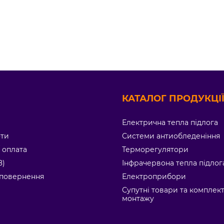
КАТАЛОГ ПРОДУКЦІЇ
Електрична тепла підлога
оти
Системи антиобледеніння
/ оплата
Терморегулятори
8)
Інфрачервона тепла підлог
/ повернення
Електроприбори
Супутні товари та комплек
монтажу