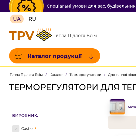
Спеціальні умови для вас, будівельни
UA
RU
TPV
Тепла Підлога Всім
Каталог продукції
Тепла Підлога Всім
/
Каталог
/
Терморегулятори
/
Для теплої підл
ТЕРМОРЕГУЛЯТОРИ ДЛЯ ТЕ
Меха
ВИРОБНИК:
15
Castle