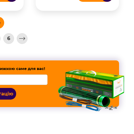
е
6
ижкою саме для вас!
тацію