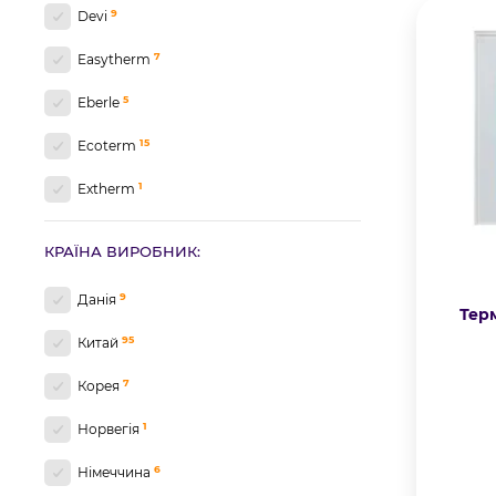
9
Devi
7
Easytherm
5
Eberle
15
Ecoterm
1
Extherm
1
Fenix
КРАЇНА ВИРОБНИК:
72
In-therm
9
Данія
Терм
2
Nexans
95
Китай
9
Terneo
7
Корея
9
Vega
1
Норвегія
1
Немає
6
Німеччина