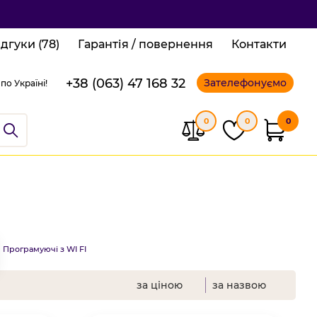
ідгуки (78)
Гарантія / повернення
Контакти
+38 (063) 47 168 32
Зателефонуємо
по Україні!
0
0
0
Програмуючі з WI FI
за ціною
за назвою