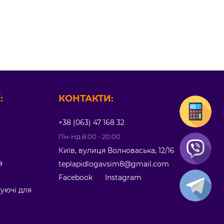
:
КОНТАКТИ:
+38 (063) 47 168 32
Пн-Нд 8:00 - 20:00
Київ, вулиця Волноваська, 12/16
а
teplapidlogavsim8@gmail.com
Facebook
Instagram
туючі для