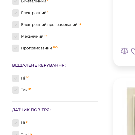
1
Біметалічний
1
Електронний
12
Електронний програмований
14
Механічний
100
Програмований
4
Цифровий
ВІДДАЛЕНЕ КЕРУВАННЯ:
20
Ні
53
Так
ДАТЧИК ПОВІТРЯ:
2
Ні
117
Так