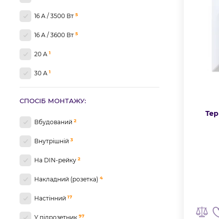
1
+10...+60
5
16 А / 3500 Вт
2
+10…+50
5
16 А / 3600 Вт
9
0...+45
1
20 A
1
0…+40
1
30 А
2
32 А
СПОСІБ МОНТАЖУ:
2
3600 Вт
Тер
2
Вбудований
3
Внутрішній
2
На DIN-рейку
4
Накладний (розетка)
17
Настінний
97
У підрозетник