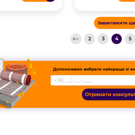
Завантажити щ
2
3
4
5
Допоможемо вибрати найкраще зі зн
Отримати консуль