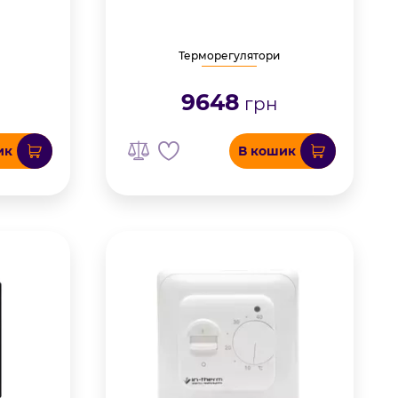
Терморегулятори
9648
грн
ик
В кошик