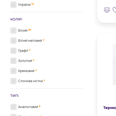
16
Україна
1
Франція
КОЛІР:
58
Білий
4
Білий матовий
2
Графіт
2
Золотий
4
Кремовий
4
Слонова кістка
3
Срібний
ТИП:
24
Чорний
8
Аналоговий
Термо
19
Чорний матовий