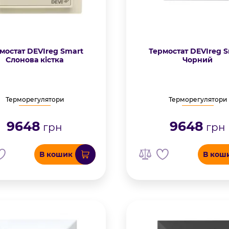
мостат DEVIreg Smart
Термостат DEVIreg 
Слонова кістка
Чорний
Терморегулятори
Терморегулятори
9648
9648
грн
грн
В кошик
В кош