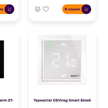
ик
В кошик
erm ET-
Термостат DEVIreg Smart Білий