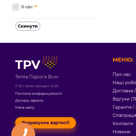
16
В офіс
Скинути
МЕНЮ:
TPV
Про нас
Тепла Підлога Всім
Наші роб
© Всі права захищені 2026
Доставка 
Політика конфіденційності
Відгуки (7
Договір оферти
Гарантія 
Мапа сайту
Співпраця
Розрахунок вартості
Контакти
Новини