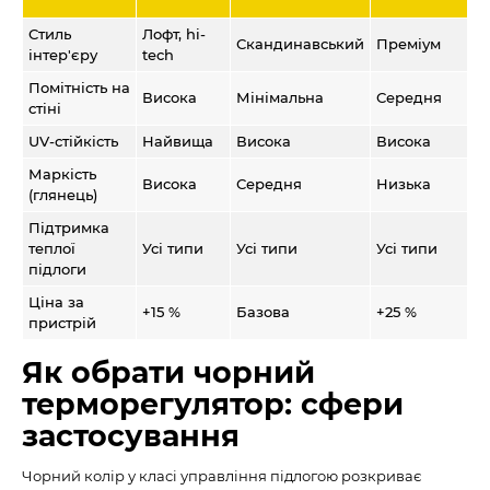
Стиль
Лофт, hi-
Скандинавський
Преміум
інтер'єру
tech
Помітність на
Висока
Мінімальна
Середня
стіні
UV-стійкість
Найвища
Висока
Висока
Маркість
Висока
Середня
Низька
(глянець)
Підтримка
теплої
Усі типи
Усі типи
Усі типи
підлоги
Ціна за
+15 %
Базова
+25 %
пристрій
Як обрати чорний
терморегулятор: сфери
застосування
Чорний колір у класі управління підлогою розкриває