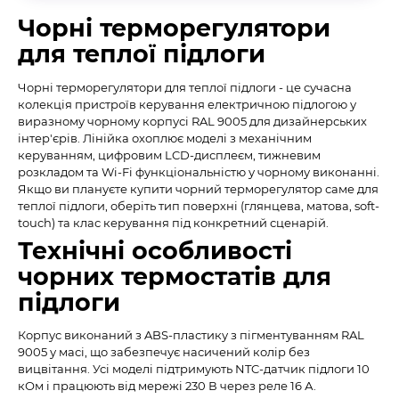
Чорні терморегулятори
для теплої підлоги
Чорні терморегулятори для теплої підлоги - це сучасна
колекція пристроїв керування електричною підлогою у
виразному чорному корпусі RAL 9005 для дизайнерських
інтер'єрів. Лінійка охоплює моделі з механічним
керуванням, цифровим LCD-дисплеєм, тижневим
розкладом та Wi-Fi функціональністю у чорному виконанні.
Якщо ви плануєте купити чорний терморегулятор саме для
теплої підлоги, оберіть тип поверхні (глянцева, матова, soft-
touch) та клас керування під конкретний сценарій.
Технічні особливості
чорних термостатів для
підлоги
Корпус виконаний з ABS-пластику з пігментуванням RAL
9005 у масі, що забезпечує насичений колір без
вицвітання. Усі моделі підтримують NTC-датчик підлоги 10
кОм і працюють від мережі 230 В через реле 16 А.