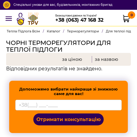
Спеціальні умови для вас, будівельників, монтажних бригад
0
Безкоштовні дзвінки по Україні!
+38 (063) 47 168 32
TPV
Тепла Підлога Всім
/
Каталог
/
Терморегулятори
/
Для теплої підло
ЧОРНІ ТЕРМОРЕГУЛЯТОРИ ДЛЯ
ТЕПЛОЇ ПІДЛОГИ
за ціною
за назвою
Відповідних результатів не знайдено.
Допоможемо вибрати найкраще зі знижкою
саме для вас!
Отримати консультацію