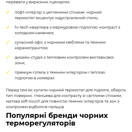
переваги у виразних сценаріях:
лофт-інтер'єр з цегляними стінами: чорний
термостат акцентує індустріальний стиль;
hi-tech квартира з мармуровою підлогою: контраст з
холодним каменем;
сучасний офіс з чорними меблями та темним
керамогранітом;
дизайн-студія з тепловим контролем виставкової
зони;
преміум-готель з темним інтер'єром і теплою
підлогою в номерах.
Перед тим як купити чорний термостат для підлоги, оберіть
тип поверхні: глянцева для контрасту зі світлими стінами,
матова soft-touch для повністю темних інтер'єрів та зон з
контролем відбитків пальців.
Популярні бренди чорних
терморегуляторів