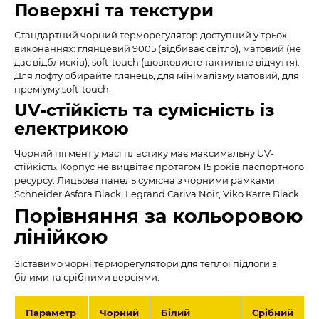
Поверхні та текстури
Стандартний чорний терморегулятор доступний у трьох
виконаннях: глянцевий 9005 (відбиває світло), матовий (не
дає відблисків), soft-touch (шовковисте тактильне відчуття).
Для лофту обирайте глянець, для мінімалізму матовий, для
преміуму soft-touch.
UV-стійкість та сумісність із
електрикою
Чорний пігмент у масі пластику має максимальну UV-
стійкість. Корпус не вицвітає протягом 15 років паспортного
ресурсу. Лицьова панель сумісна з чорними рамками
Schneider Asfora Black, Legrand Cariva Noir, Viko Karre Black.
Порівняння за кольоровою
лінійкою
Зіставимо чорні терморегулятори для теплої підлоги з
білими та срібними версіями.
Параметр
Чорний
Білий
Срібний