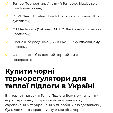
Terneo (Тернео): український Terneo sx Black у soft-
touch виконанні;
DEVI (Деві): DEVIreg Touch Black з кольоровим TFT-
дисплеєм;
OJ Electronics (О-Джей): MTU 2 Black з вологостійким
корпусом;
Eberle (Еберле): німецький FRe-E 525 у класичному
чорному;
Castle (Касл): бюджетний чорний з матовою
поверхнею.
Купити чорні
терморегулятори для
теплої підлоги в Україні
В інтернет-магазині Тепла Підлога Всім можна купити
чорні терморегулятори для теплої підлоги від
європейських та українських виробників із доставкою у
будь-яке місто України. Актуальна ціна чорного