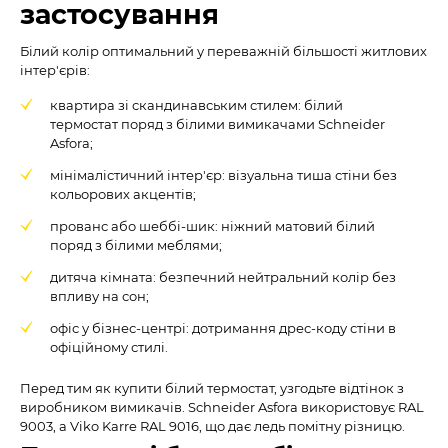
застосування
Білий колір оптимальний у переважній більшості житлових
інтер'єрів:
квартира зі скандинавським стилем: білий
термостат поряд з білими вимикачами Schneider
Asfora;
мінімалістичний інтер'єр: візуальна тиша стіни без
кольорових акцентів;
прованс або шеббі-шик: ніжний матовий білий
поряд з білими меблями;
дитяча кімната: безпечний нейтральний колір без
впливу на сон;
офіс у бізнес-центрі: дотримання дрес-коду стіни в
офіційному стилі.
Перед тим як купити білий термостат, узгодьте відтінок з
виробником вимикачів. Schneider Asfora використовує RAL
9003, а Viko Karre RAL 9016, що дає ледь помітну різницю.