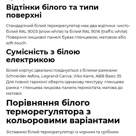
Відтінки білого та типи
поверхні
Стандартний білий терморегулятор має два відтінки: чисто-
білий RAL 9003 (snow white) та білий RAL 9016 (traffic white).
Поверхня лицьової панелі буває глянцевою, матовою або
soft-touch.
Сумісність з білою
електрикою
Білий корпус ідеально поєднується з білими рамками
Schneider Asfora, Legrand Cariva, Viko Karre, ABB Basic 55.
Для повної гармонії оберіть однакову текстуру: глянцева
рамка + глянцева лицьова панель термостата, матова до
матової.
Порівняння білого
терморегулятора з
кольоровими варіантами
Зіставимо білий терморегулятор із чорним та срібним