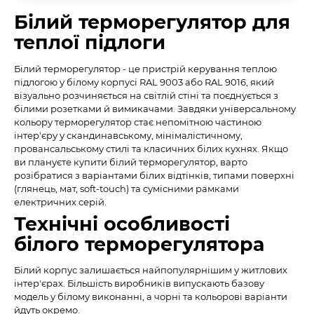
Білий терморегулятор для
теплої підлоги
Білий терморегулятор - це пристрій керування теплою
підлогою у білому корпусі RAL 9003 або RAL 9016, який
візуально розчиняється на світлій стіні та поєднується з
білими розетками й вимикачами. Завдяки універсальному
кольору терморегулятор стає непомітною частиною
інтер'єру у скандинавському, мінімалістичному,
провансальському стилі та класичних білих кухнях. Якщо
ви плануєте купити білий терморегулятор, варто
розібратися з варіантами білих відтінків, типами поверхні
(глянець, мат, soft-touch) та сумісними рамками
електричних серій.
Технічні особливості
білого терморегулятора
Білий корпус залишається найпопулярнішим у житлових
інтер'єрах. Більшість виробників випускають базову
модель у білому виконанні, а чорні та кольорові варіанти
йдуть окремо.