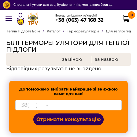
Спеціальні умови для вас, будівельників, монтажних бригад
0
Безкоштовні дзвінки по Україні!
+38 (063) 47 168 32
TPV
Тепла Підлога Всім
/
Каталог
/
Терморегулятори
/
Для теплої підло
БІЛІ ТЕРМОРЕГУЛЯТОРИ ДЛЯ ТЕПЛОЇ
ПІДЛОГИ
за ціною
за назвою
Відповідних результатів не знайдено.
Допоможемо вибрати найкраще зі знижкою
саме для вас!
Отримати консультацію