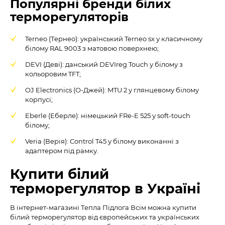
Популярні бренди білих
терморегуляторів
Terneo (Тернео): український Terneo sx у класичному
білому RAL 9003 з матовою поверхнею;
DEVI (Деві): данський DEVIreg Touch у білому з
кольоровим TFT;
OJ Electronics (О-Джей): MTU 2 у глянцевому білому
корпусі;
Eberle (Еберле): німецький FRe-E 525 у soft-touch
білому;
Veria (Верія): Control T45 у білому виконанні з
адаптером під рамку.
Купити білий
терморегулятор в Україні
В інтернет-магазині Тепла Підлога Всім можна купити
білий терморегулятор від європейських та українських