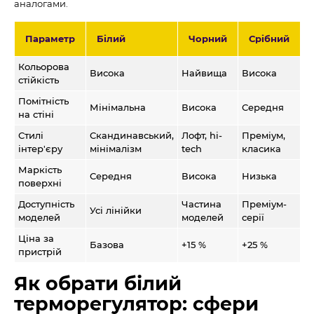
аналогами.
Параметр
Білий
Чорний
Срібний
Кольорова
Висока
Найвища
Висока
стійкість
Помітність
Мінімальна
Висока
Середня
на стіні
Стилі
Скандинавський,
Лофт, hi-
Преміум,
інтер'єру
мінімалізм
tech
класика
Маркість
Середня
Висока
Низька
поверхні
Доступність
Частина
Преміум-
Усі лінійки
моделей
моделей
серії
Ціна за
Базова
+15 %
+25 %
пристрій
Як обрати білий
терморегулятор: сфери