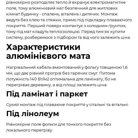
рівномірно розподіляє тепло й екранує електромагнітне
поле, тому алюмінієвий мат безпечний для житлових
кімнат будинку - спалень, віталень і дитячих. Монтаж
ведуть без клею та стяжки, прямо під підкладку плаваючого
покриття. Перший поверх контактує з холодним ґрунтом,
тому під мат кладуть теплоізоляцію. Перед тим як купити
систему, розберемося з підбором та від чого залежить ціна.
Характеристики
алюмінієвого мата
Нагрівальний кабель вмонтований у фольгу товщиною 1,6
мм, що дає рівний прогрів без гарячих смуг. Питома
потужність 140 Вт/м2 оптимальна для ламінату, бо не
перегріває деревину, а від площі залежить ціна:
Під ламінат і паркет
Сухий монтаж під плаваюче покриття у спальні та вітальні.
Під лінолеум
Рівномірне поле фольги для тонкого покриття без
локального перегріву.