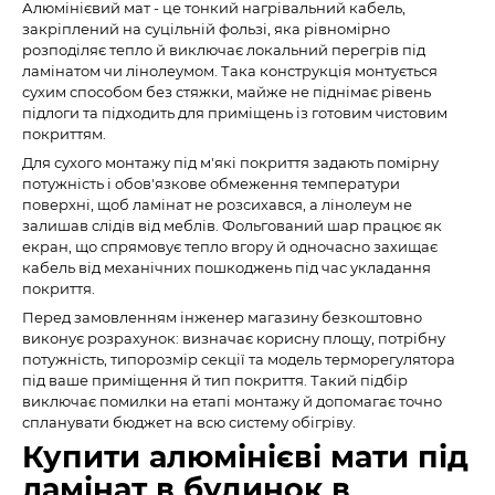
Алюмінієвий мат - це тонкий нагрівальний кабель,
закріплений на суцільній фользі, яка рівномірно
розподіляє тепло й виключає локальний перегрів під
ламінатом чи лінолеумом. Така конструкція монтується
сухим способом без стяжки, майже не піднімає рівень
підлоги та підходить для приміщень із готовим чистовим
покриттям.
Для сухого монтажу під м'які покриття задають помірну
потужність і обов'язкове обмеження температури
поверхні, щоб ламінат не розсихався, а лінолеум не
залишав слідів від меблів. Фольгований шар працює як
екран, що спрямовує тепло вгору й одночасно захищає
кабель від механічних пошкоджень під час укладання
покриття.
Перед замовленням інженер магазину безкоштовно
виконує розрахунок: визначає корисну площу, потрібну
потужність, типорозмір секції та модель терморегулятора
під ваше приміщення й тип покриття. Такий підбір
виключає помилки на етапі монтажу й допомагає точно
спланувати бюджет на всю систему обігріву.
Купити алюмінієві мати під
ламінат в будинок в