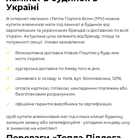
Україні
В інтернет-магазині «Тепла Підлога Всім» (TPV) можна
купити алюмінієві мати під ламінат в будинок від
європейських та українських брендів із доставкою по всій
Україні. Актуальна ціна залежить від бренду, площі та
потужності секції. Умови замовлення:
безкоштовна доставка Новою Поштою у будь-яке
місто України;
кур'єрська доставка по Києву того ж дня;
самовивіз зі складу: м. Київ, вул. Волноваська, 12/16;
оплата карткою, готівкою, накладеним платежем або
безготівковим розрахунком;
офіційна гарантія виробника та сертифікація.
Щоб купити алюмінієвий мат під кілька кімнат будинку,
залиште заявку або зателефонуйте - узгодимо кінцеву ціну
зі знижкою на комплект.
Переваги «Тепла Підлога