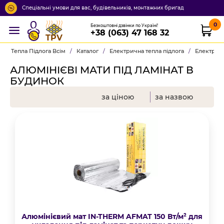
Спеціальні умови для вас, будівельників, монтажних бригад
0
Безкоштовні дзвінки по Україні!
+38 (063) 47 168 32
TPV
Тепла Підлога Всім
/
Каталог
/
Електрична тепла підлога
/
Електричн
АЛЮМІНІЄВІ МАТИ ПІД ЛАМІНАТ В
БУДИНОК
за ціною
за назвою
Алюмінієвий мат IN-THERM AFMAT 150 Вт/м² для