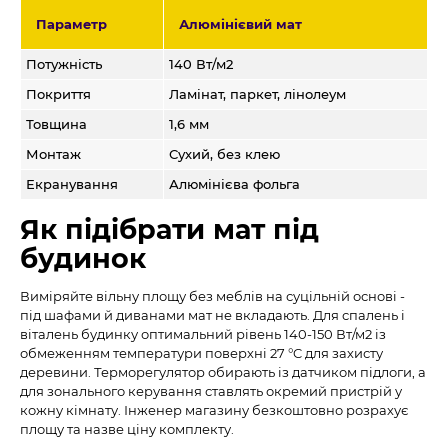
Параметр
Алюмінієвий мат
Потужність
140 Вт/м2
Покриття
Ламінат, паркет, лінолеум
Товщина
1,6 мм
Монтаж
Сухий, без клею
Екранування
Алюмінієва фольга
Як підібрати мат під
будинок
Виміряйте вільну площу без меблів на суцільній основі -
під шафами й диванами мат не вкладають. Для спалень і
віталень будинку оптимальний рівень 140-150 Вт/м2 із
обмеженням температури поверхні 27 °C для захисту
деревини. Терморегулятор обирають із датчиком підлоги, а
для зонального керування ставлять окремий пристрій у
кожну кімнату. Інженер магазину безкоштовно розрахує
площу та назве ціну комплекту.