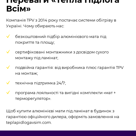
Всім»
Компанія TPV з 2014 року постачає системи обігріву в
Україні. Чому обирають нас:
безкоштовний підбір алюмінієвого мата під
покриття та площу;
сертифіковані монтажники з досвідом сухого
монтажу під ламінат;
подвійна гарантія: від виробника плюс гарантія TPV
на монтаж;
технічна підтримка 24/7;
програма лояльності та вигідні комплекти «мат +
терморегулятор».
Щоб купити алюмінієві мати під ламінат в будинок з
гарантією офіційного дилера, оформіть замовлення на
teplapidlogavsim.com.